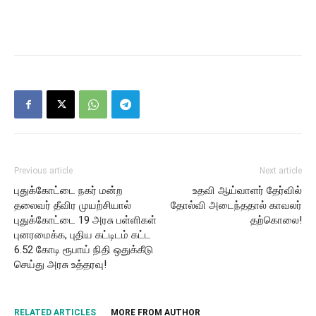
Previous article
Next article
புதுக்கோட்டை நகர் மன்ற
உதவி ஆய்வாளர் தேர்வில்
தலைவர் தீவிர முயற்சியால்
தோல்வி அடைந்ததால் காவலர்
புதுக்கோட்டை 19 அரசு பள்ளிகள்
தற்கொலை!
புனரமைக்க, புதிய கட்டிடம் கட்ட
6.52 கோடி ரூபாய் நிதி ஒதுக்கீடு
செய்து அரசு உத்தரவு!
RELATED ARTICLES
MORE FROM AUTHOR