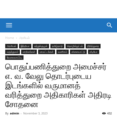
Home
அரசியல்
அரசியல்
இந்தியா
சுற்றுச்சூழல்
தமிழ்நாடு
தொழில்நுட்பம்
நீதித்துறை
மருத்துவம்
மாநிலங்கள்
மாவட்டங்கள்
வணிகம்
விளையாட்டு
வீடியோ
வேலைவாய்ப்பு
பொதுப்பணித்துறை அமைச்சர்
எ. வ. வேலு தொடர்புடைய
இடங்களில் வருமானத்
வரித்துறை அதிகாரிகள் அதிரடி
சோதனை
By
admin
-
November 3, 2023
432