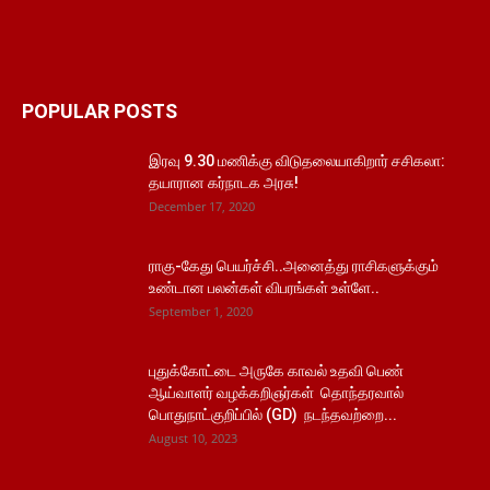
POPULAR POSTS
இரவு 9.30 மணிக்கு விடுதலையாகிறார் சசிகலா:
தயாரான கர்நாடக அரசு!
December 17, 2020
ராகு-கேது பெயர்ச்சி..அனைத்து ராசிகளுக்கும்
உண்டான பலன்கள் விபரங்கள் உள்ளே..
September 1, 2020
புதுக்கோட்டை அருகே காவல் உதவி பெண்
ஆய்வாளர் வழக்கறிஞர்கள் தொந்தரவால்
பொதுநாட்குறிப்பில் (GD) நடந்தவற்றை...
August 10, 2023