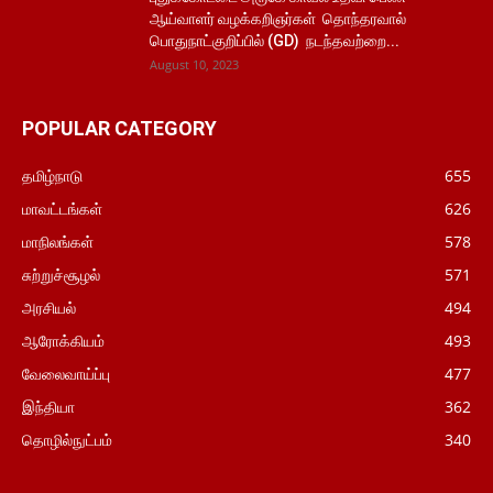
ஆய்வாளர் வழக்கறிஞர்கள் தொந்தரவால்
பொதுநாட்குறிப்பில் (GD) நடந்தவற்றை...
August 10, 2023
POPULAR CATEGORY
தமிழ்நாடு
655
மாவட்டங்கள்
626
மாநிலங்கள்
578
சுற்றுச்சூழல்
571
அரசியல்
494
ஆரோக்கியம்
493
வேலைவாய்ப்பு
477
இந்தியா
362
தொழில்நுட்பம்
340