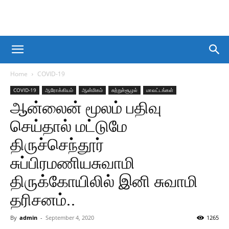
Home
COVID-19
COVID-19
ஆரோக்கியம்
ஆன்மிகம்
சுற்றுச்சூழல்
மாவட்டங்கள்
ஆன்லைன் மூலம் பதிவு
செய்தால் மட்டுமே
திருச்செந்தூர்
சுப்பிரமணியசுவாமி
திருக்கோயிலில் இனி சுவாமி
தரிசனம்..
By
admin
-
September 4, 2020
1265