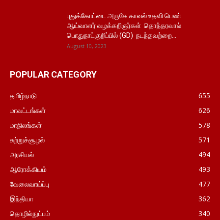
புதுக்கோட்டை அருகே காவல் உதவி பெண்
ஆய்வாளர் வழக்கறிஞர்கள் தொந்தரவால்
பொதுநாட்குறிப்பில் (GD) நடந்தவற்றை...
August 10, 2023
POPULAR CATEGORY
தமிழ்நாடு
655
மாவட்டங்கள்
626
மாநிலங்கள்
578
சுற்றுச்சூழல்
571
அரசியல்
494
ஆரோக்கியம்
493
வேலைவாய்ப்பு
477
இந்தியா
362
தொழில்நுட்பம்
340