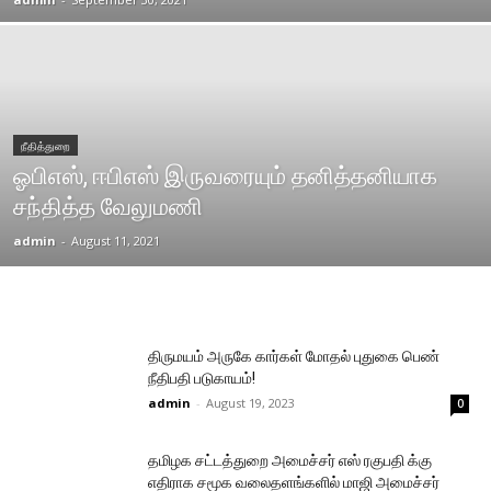
நீதித்துறை
ஓபிஎஸ், ஈபிஎஸ் இருவரையும் தனித்தனியாக
சந்தித்த வேலுமணி
admin
-
August 11, 2021
திருமயம் அருகே கார்கள் மோதல் புதுகை பெண்
நீதிபதி படுகாயம்!
admin
-
August 19, 2023
0
தமிழக சட்டத்துறை அமைச்சர் எஸ் ரகுபதி க்கு
எதிராக சமூக வலைதளங்களில் மாஜி அமைச்சர்