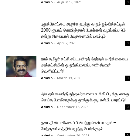
admin
-
August 19, 2021
0
புதுக்கோட்டை அருகே நடந்து வரும் ஜல்லிக்கட்டில்
2000 ரூபாய் கொடுத்தால் டோக்கன் வழங்கப்படும்
என்று நிலையால் வேதனையில் புலம்பும்...
admin
-
April 7, 2023
0
நாம் தமிழர் கட்சி சட்டமன்றத் தேர்தல் அறிக்கையை
அக்கட்சியின் ஒருங்கிணைப்பாளர் சீமான்
வெளியிட்டார்!
admin
-
March 19, 2026
0
ஆயுதம் வைத்திருந்தவர்களை மடக்கி பிடித்து கைது
செய்த போலீசாருக்கு தூத்துக்குடி எஸ்.பி. பாராட்டு!
admin
-
December 16, 2025
0
தளபதி ஸ்டாலினைப் பின்பற்றுங்கள் மமதா! –
மேற்குவங்கத்தில் எழுந்த போர்க்குரல்
admin
-
September 20, 2021
0