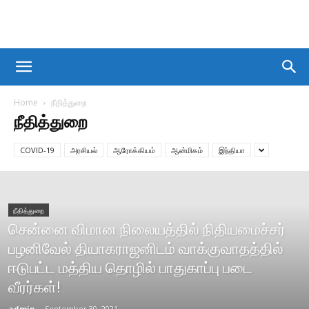
Home
நீதித்துறை
நீதித்துறை
COVID-19
அரசியல்
ஆரோக்கியம்
ஆன்மிகம்
இந்தியா
நீதித்துறை
சென்னை விமான நிலையத்தில் நிதியமைச்சர்
பழனிவேல் தியாகராஜனிடம் வாக்குவாதத்தில்
ஈடுபட்ட மத்திய தொழில் பாதுகாப்பு படை
வீரர்கள்!
admin
-
September 30, 2021