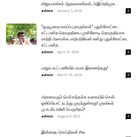
விஜயபாஸ்கர் ஆதரவாளர்கள், அஇஅதிமுக...
admin
-
January 5, 2024
0
“ஒருமுறை வாய்ப்பு தாருங்கள்” புதுக்கோட்டை
சட்டமன்ற தொகுதியை முன்னோடி தொகுதியாக
மாற்றி அமைக்க பாடுபடுவேன் என்று புதுக்கோட்டை
சட்டமன்ற...
admin
-
April 19, 2026
0
பாஜக கூட்டணியில் பாமக இணைந்தது!
admin
-
March 19, 2024
0
அனைவரும் மெச்சத்தக்க வகையில் செஸ்
ஒலிம்பியாட் நடந்து முடிந்துள்ளது! முதல்வர்
மு.க.ஸ்டாலின் பெருமிதம்!
admin
-
August 9, 2022
0
இன்றைய செய்திகள் சில