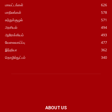
மாவட்டங்கள்
626
மாநிலங்கள்
578
சுற்றுச்சூழல்
571
அரசியல்
494
ஆரோக்கியம்
493
வேலைவாய்ப்பு
477
இந்தியா
362
தொழில்நுட்பம்
340
ABOUT US