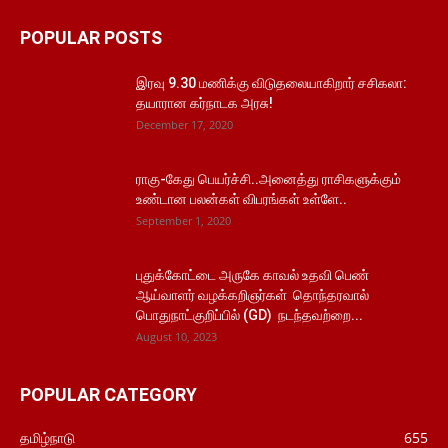
POPULAR POSTS
இரவு 9.30 மணிக்கு விடுதலையாகிறார் சசிகலா:
தயாரான கர்நாடக அரசு!
December 17, 2020
ராகு-கேது பெயர்ச்சி..அனைத்து ராசிகளுக்கும்
உண்டான பலன்கள் விபரங்கள் உள்ளே..
September 1, 2020
புதுக்கோட்டை அருகே காவல் உதவி பெண்
ஆய்வாளர் வழக்கறிஞர்கள் தொந்தரவால்
பொதுநாட்குறிப்பில் (GD) நடந்தவற்றை...
August 10, 2023
POPULAR CATEGORY
தமிழ்நாடு
655