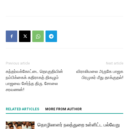
Previous article
Next article
கந்தர்வக்கோட்டை தொகுதியின்
விராலிமலை அருகே பாஜக
நம்பிக்கைக் கதிராகத் திகழும்
பிரமுகர் மீது தாக்குதல்!
பாஜவை சேர்ந்த திரு. சோலை
சரவணன்!
RELATED ARTICLES
MORE FROM AUTHOR
தொழிலாளர் நலத்துறை உள்ளிட்ட பல்வேறு