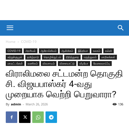
Home
COVID-19
COVID-19
அரசியல்
ஆரோக்கியம்
ஆன்மிகம்
இந்தியா
உலகம்
கல்வி
சுற்றுச்சூழல்
தமிழ்நாடு
தொழில்நுட்பம்
நீதித்துறை
மருத்துவம்
மாநிலங்கள்
மாவட்டங்கள்
வணிகம்
விவசாயம்
விளையாட்டு
வீடியோ
வேலைவாய்ப்பு
விராலிமலை சட்டமன்ற தொகுதி
சி. விஜயபாஸ்கர் 4-வது
முறையாக வெற்றி பெறுவாரா?
By
admin
-
March 26, 2026
136