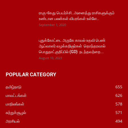
ராகு-கேது பெயர்ச்சி..அனைத்து ராசிகளுக்கும்
உண்டான பலன்கள் விபரங்கள் உள்ளே..
September 1, 2020
புதுக்கோட்டை அருகே காவல் உதவி பெண்
ஆய்வாளர் வழக்கறிஞர்கள் தொந்தரவால்
பொதுநாட்குறிப்பில் (GD) நடந்தவற்றை...
August 10, 2023
POPULAR CATEGORY
தமிழ்நாடு
655
மாவட்டங்கள்
626
மாநிலங்கள்
578
சுற்றுச்சூழல்
571
அரசியல்
494