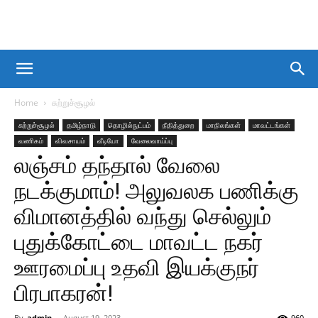
Home
சுற்றுச்சூழல்
சுற்றுச்சூழல்
தமிழ்நாடு
தொழில்நுட்பம்
நீதித்துறை
மாநிலங்கள்
மாவட்டங்கள்
வணிகம்
விவசாயம்
வீடியோ
வேலைவாய்ப்பு
லஞ்சம் தந்தால் வேலை
நடக்குமாம்! அலுவலக பணிக்கு
விமானத்தில் வந்து செல்லும்
புதுக்கோட்டை மாவட்ட நகர்
ஊரமைப்பு உதவி இயக்குநர்
பிரபாகரன்!
By
admin
-
August 19, 2023
960