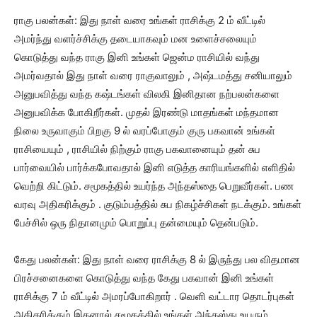
ராகு பலன்கள்: இது நாள் வரை உங்கள் ராசிக்கு 2 ம் வீட்டில்
அமர்ந்து வளர்ச்சிக்கு தடையாகவும் மன உளைச்சலையும்
கொடுத்து வந்த ராகு இனி உங்கள் ஜென்ம ராசியில் வந்து
அமர்வதால் இது நாள் வரை ராகுவாலும் , அஷ்டமத்து சனியாலும்
அனுபவித்து வந்த கஷ்டங்கள் விலகி இனிதான நற்பலன்களை
அனுபவிக்க போகிறீர்கள். முதல் இரண்டு மாதங்கள் மந்தமான
நிலை உருவாகும் பிறகு 9 ல் வரப்போகும் குரு பகவான் உங்கள்
ராசியையும் , ராசியில் நிற்கும் ராகு பகவானையும் தன் சுப
பார்வையில் பார்க்கபோவதால் இனி எடுத்த காரியங்களில் எளிதில்
வெற்றி கிட்டும். சமூகத்தில் உயர்ந்த அந்தஸ்தை பெறுவீர்கள். பண
வரவு அதிகரிக்கும் . குடும்பத்தில் சுப நிகழ்ச்சிகள் நடக்கும். உங்கள்
பேச்சில் ஒரு நிதானமும் பொறுப்பு தன்மையும் தென்படும்.
கேது பலன்கள்: இது நாள் வரை ராசிக்கு 8 ல் இருந்து பல விதமான
பிரச்சனைகளை கொடுத்து வந்த கேது பகவான் இனி உங்கள்
ராசிக்கு 7 ம் வீட்டில் அமரப்போகிறார் . வெளி வட்டார தொடர்புகள்
அதிகரிக்கும் இதனால் சமூகத்தில் உங்கள் அந்தஸ்து உயரும்.