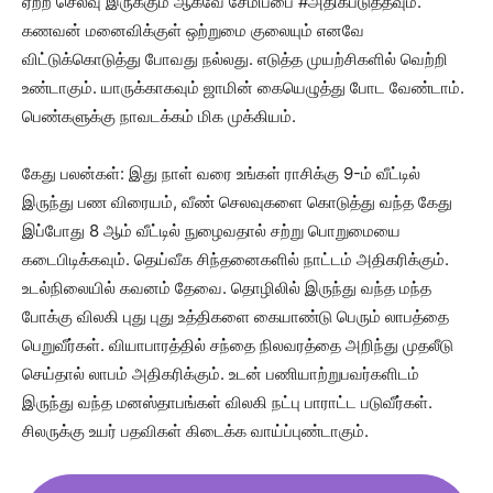
ஏற்ற செலவு இருக்கும் ஆகவே சேமிப்பை #அதிகபடுத்தவும்.
கணவன் மனைவிக்குள் ஒற்றுமை குலையும் எனவே
விட்டுக்கொடுத்து போவது நல்லது. எடுத்த முயற்சிகளில் வெற்றி
உண்டாகும். யாருக்காகவும் ஜாமின் கையெழுத்து போட வேண்டாம்.
பெண்களுக்கு நாவடக்கம் மிக முக்கியம்.
கேது பலன்கள்: இது நாள் வரை உங்கள் ராசிக்கு 9-ம் வீட்டில்
இருந்து பண விரையம், வீண் செலவுகளை கொடுத்து வந்த கேது
இப்போது 8 ஆம் வீட்டில் நுழைவதால் சற்று பொறுமையை
கடைபிடிக்கவும். தெய்வீக சிந்தனைகளில் நாட்டம் அதிகரிக்கும்.
உடல்நிலையில் கவனம் தேவை. தொழிலில் இருந்து வந்த மந்த
போக்கு விலகி புது புது உத்திகளை கையாண்டு பெரும் லாபத்தை
பெறுவீர்கள். வியாபாரத்தில் சந்தை நிலவரத்தை அறிந்து முதலீடு
செய்தால் லாபம் அதிகரிக்கும். உடன் பணியாற்றுபவர்களிடம்
இருந்து வந்த மனஸ்தாபங்கள் விலகி நட்பு பாராட்ட படுவீர்கள்.
சிலருக்கு உயர் பதவிகள் கிடைக்க வாய்ப்புண்டாகும்.