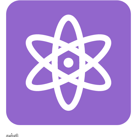
கன்னி