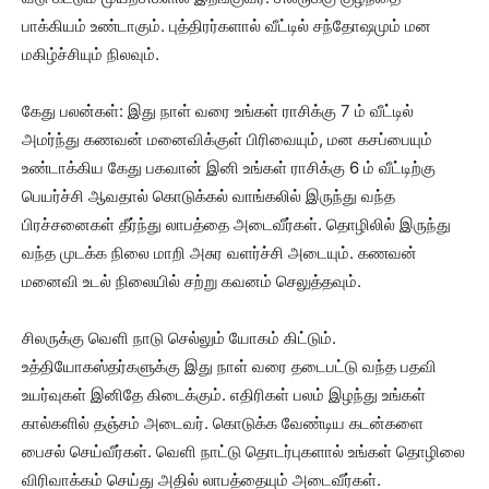
பாக்கியம் உண்டாகும். புத்திரர்களால் வீட்டில் சந்தோஷமும் மன
மகிழ்ச்சியும் நிலவும்.
கேது பலன்கள்: இது நாள் வரை உங்கள் ராசிக்கு 7 ம் வீட்டில்
அமர்ந்து கணவன் மனைவிக்குள் பிரிவையும், மன கசப்பையும்
உண்டாக்கிய கேது பகவான் இனி உங்கள் ராசிக்கு 6 ம் வீட்டிற்கு
பெயர்ச்சி ஆவதால் கொடுக்கல் வாங்கலில் இருந்து வந்த
பிரச்சனைகள் தீர்ந்து லாபத்தை அடைவீர்கள். தொழிலில் இருந்து
வந்த முடக்க நிலை மாறி அசுர வளர்ச்சி அடையும். கணவன்
மனைவி உடல் நிலையில் சற்று கவனம் செலுத்தவும்.
சிலருக்கு வெளி நாடு செல்லும் யோகம் கிட்டும்.
உத்தியோகஸ்தர்களுக்கு இது நாள் வரை தடைபட்டு வந்த பதவி
உயர்வுகள் இனிதே கிடைக்கும். எதிரிகள் பலம் இழந்து உங்கள்
கால்களில் தஞ்சம் அடைவர். கொடுக்க வேண்டிய கடன்களை
பைசல் செய்வீர்கள். வெளி நாட்டு தொடர்புகளால் உங்கள் தொழிலை
விரிவாக்கம் செய்து அதில் லாபத்தையும் அடைவீர்கள்.