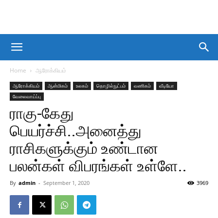
Home
ஆரோக்கியம்
ஆரோக்கியம்
ஆன்மிகம்
உலகம்
தொழில்நுட்பம்
வணிகம்
வீடியோ
வேலைவாய்ப்பு
ராகு-கேது
பெயர்ச்சி..அனைத்து
ராசிகளுக்கும் உண்டான
பலன்கள் விபரங்கள் உள்ளே..
By
admin
-
September 1, 2020
3969