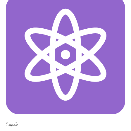
ரிஷபம்