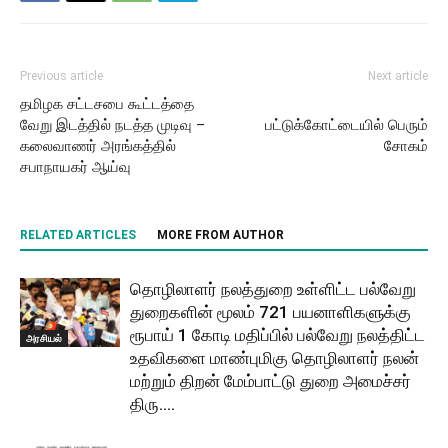
Previous article
Next article
தமிழக சட்டசபை கூட்டத்தை
வேறு இடத்தில் நடத்த முடிவு –
பட்டுக்கோட்டையில் பெரும்
கலைவாணர் அரங்கத்தில்
சோகம்
சபாநாயகர் ஆய்வு
RELATED ARTICLES
MORE FROM AUTHOR
தொழிலாளர் நலத்துறை உள்ளிட்ட பல்வேறு
துறைகளின் மூலம் 721 பயனாளிகளுக்கு
ரூபாய் 1 கோடி மதிப்பில் பல்வேறு நலத்திட்ட
அரசியல்
உதவிகளை மாண்புமிகு தொழிலாளர் நலன்
மற்றும் திறன் மேம்பாட்டு துறை அமைச்சர்
திரு....