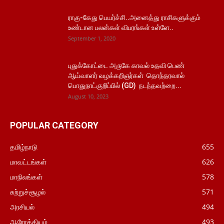
ராகு-கேது பெயர்ச்சி..அனைத்து ராசிகளுக்கும்
உண்டான பலன்கள் விபரங்கள் உள்ளே..
September 1, 2020
புதுக்கோட்டை அருகே காவல் உதவி பெண்
ஆய்வாளர் வழக்கறிஞர்கள் தொந்தரவால்
பொதுநாட்குறிப்பில் (GD) நடந்தவற்றை...
August 10, 2023
POPULAR CATEGORY
தமிழ்நாடு
655
மாவட்டங்கள்
626
மாநிலங்கள்
578
சுற்றுச்சூழல்
571
அரசியல்
494
ஆரோக்கியம்
493