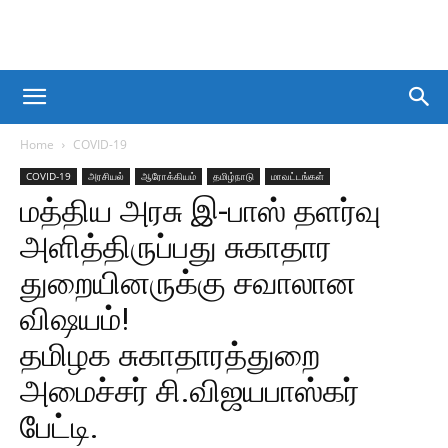
Home
COVID-19
COVID-19
அரசியல்
ஆரோக்கியம்
தமிழ்நாடு
மாவட்டங்கள்
மத்திய அரசு இ-பாஸ் தளர்வு
அளித்திருப்பது சுகாதார
துறையினருக்கு சவாலான
விஷயம்!
தமிழக சுகாதாரத்துறை
அமைச்சர் சி.விஜயபாஸ்கர்
பேட்டி.