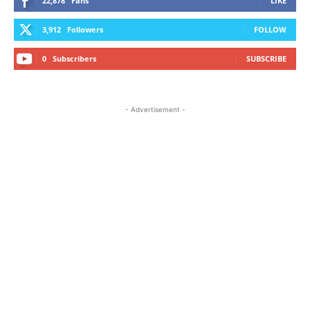
22,878
Fans
LIKE
3,912
Followers
FOLLOW
0
Subscribers
SUBSCRIBE
- Advertisement -