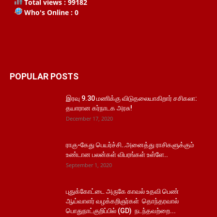
Total views : 99182
Who's Online : 0
POPULAR POSTS
இரவு 9.30 மணிக்கு விடுதலையாகிறார் சசிகலா:
தயாரான கர்நாடக அரசு!
December 17, 2020
ராகு-கேது பெயர்ச்சி..அனைத்து ராசிகளுக்கும்
உண்டான பலன்கள் விபரங்கள் உள்ளே..
September 1, 2020
புதுக்கோட்டை அருகே காவல் உதவி பெண்
ஆய்வாளர் வழக்கறிஞர்கள் தொந்தரவால்
பொதுநாட்குறிப்பில் (GD) நடந்தவற்றை...