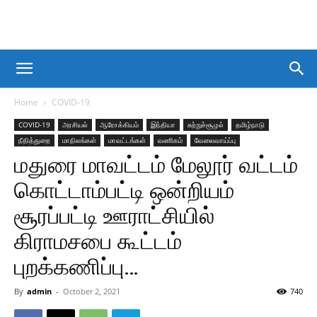
Home
COVID-19
COVID-19
அரசியல்
ஆரோக்கியம்
இந்தியா
சுற்றுச்சூழல்
தமிழ்நாடு
நீதித்துறை
மாநிலங்கள்
மாவட்டங்கள்
வணிகம்
வேலைவாய்ப்பு
மதுரை மாவட்டம் மேலூர் வட்டம்
கொட்டாம்பட்டி ஒன்றியம்
சூரப்பட்டி ஊராட்சியில்
கிராமசபை கூட்டம்
புறக்கணிப்பு…
By
admin
-
October 2, 2021
740