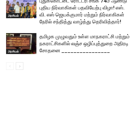
புதுக்கோட்டை ரோட்டரி சங்க 74ம் ஆண்டு
புதிய நிர்வாகிகள் பதவியேற்பு விழா! எஸ்.
வி. எஸ் ஜெயக்குமார் மற்றும் நிர்வாகிகள்
அரசியல்
நேரில் சந்தித்து வாழ்த்து தெரிவித்தார்!
தமிழக முழுவதும் உள்ள மாநகராட்சி மற்றும்
நகராட்சிகளில் லஞ்ச ஒழிப்புத்துறை அதிரடி
சோதனை ________________
அரசியல்