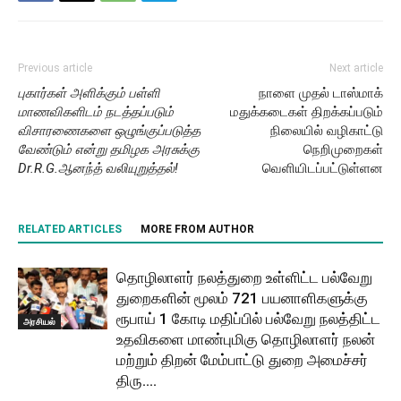
Previous article
Next article
புகார்கள் அளிக்கும் பள்ளி
நாளை முதல் டாஸ்மாக்
மாணவிகளிடம் நடத்தப்படும்
மதுக்கடைகள் திறக்கப்படும்
விசாரணைகளை ஒழுங்குப்படுத்த
நிலையில் வழிகாட்டு
வேண்டும் என்று தமிழக அரசுக்கு
நெறிமுறைகள்
Dr.R.G.ஆனந்த் வலியுறுத்தல்!
வெளியிடப்பட்டுள்ளன
RELATED ARTICLES
MORE FROM AUTHOR
தொழிலாளர் நலத்துறை உள்ளிட்ட பல்வேறு
துறைகளின் மூலம் 721 பயனாளிகளுக்கு
ரூபாய் 1 கோடி மதிப்பில் பல்வேறு நலத்திட்ட
அரசியல்
உதவிகளை மாண்புமிகு தொழிலாளர் நலன்
மற்றும் திறன் மேம்பாட்டு துறை அமைச்சர்
திரு....