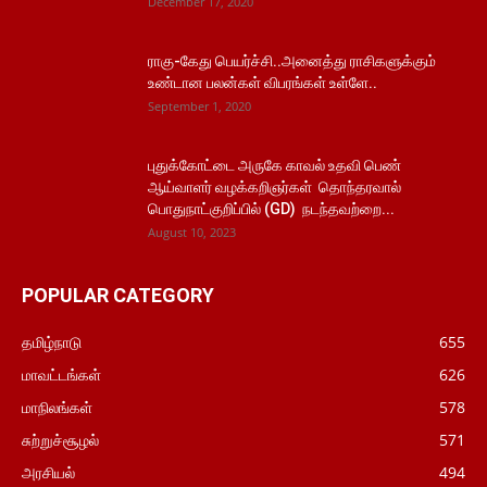
December 17, 2020
ராகு-கேது பெயர்ச்சி..அனைத்து ராசிகளுக்கும்
உண்டான பலன்கள் விபரங்கள் உள்ளே..
September 1, 2020
புதுக்கோட்டை அருகே காவல் உதவி பெண்
ஆய்வாளர் வழக்கறிஞர்கள் தொந்தரவால்
பொதுநாட்குறிப்பில் (GD) நடந்தவற்றை...
August 10, 2023
POPULAR CATEGORY
தமிழ்நாடு
655
மாவட்டங்கள்
626
மாநிலங்கள்
578
சுற்றுச்சூழல்
571
அரசியல்
494