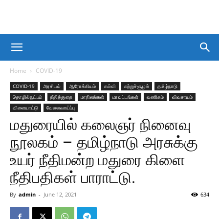
Home
COVID-19
COVID-19
அரசியல்
ஆரோக்கியம்
கல்வி
சுற்றுச்சூழல்
தமிழ்நாடு
தொழில்நுட்பம்
நீதித்துறை
மாநிலங்கள்
மாவட்டங்கள்
வணிகம்
விவசாயம்
விளையாட்டு
வேலைவாய்ப்பு
மதுரையில் கலைஞர் நினைவு
நூலகம் – தமிழ்நாடு அரசுக்கு
உயர் நீதிமன்ற மதுரை கிளை
நீதிபதிகள் பாராட்டு.
By
admin
-
June 12, 2021
634