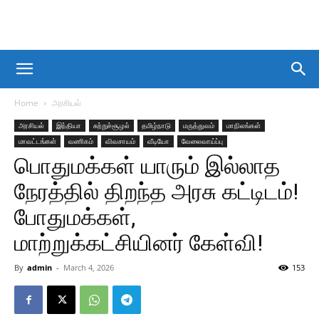
Home
அரசியல்
அரசியல்
இந்தியா
சுற்றுச்சூழல்
தமிழ்நாடு
மருத்துவம்
மாநிலங்கள்
மாவட்டங்கள்
வணிகம்
விவசாயம்
வீடியோ
வேலைவாய்ப்பு
பொதுமக்கள் யாரும் இல்லாத
நேரத்தில் திறந்த அரசு கட்டிடம்!
போதுமக்கள்,
மாற்றுக்கட்சியினர் கேள்வி!
By
admin
-
March 4, 2026
153