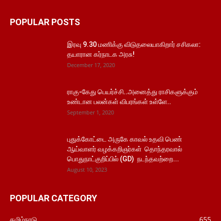
POPULAR POSTS
இரவு 9.30 மணிக்கு விடுதலையாகிறார் சசிகலா:
தயாரான கர்நாடக அரசு!
December 17, 2020
ராகு-கேது பெயர்ச்சி..அனைத்து ராசிகளுக்கும்
உண்டான பலன்கள் விபரங்கள் உள்ளே..
September 1, 2020
புதுக்கோட்டை அருகே காவல் உதவி பெண்
ஆய்வாளர் வழக்கறிஞர்கள் தொந்தரவால்
பொதுநாட்குறிப்பில் (GD) நடந்தவற்றை...
August 10, 2023
POPULAR CATEGORY
தமிழ்நாடு
655