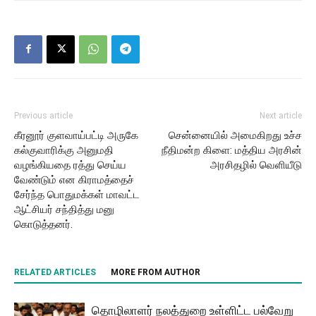
Previous article
Next article
கீரனூர் குளவாய்பட்டி அருகே
சென்னையில் அமைகிறது உச்ச
கல்குவாரிக்கு அனுமதி
நீதிமன்ற கிளை: மத்திய அரசின்
வழங்கியதை ரத்து செய்ய
அரசிதழில் வெளியீடு
வேண்டும் என கிராமத்தைச்
சேர்ந்த பொதுமக்கள் மாவட்ட
ஆட்சியர் சந்தித்து மனு
கொடுத்தனர்.
RELATED ARTICLES
MORE FROM AUTHOR
தொழிலாளர் நலத்துறை உள்ளிட்ட பல்வேறு