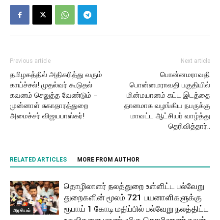
Previous article
Next article
தமிழகத்தில் அதிகரித்து வரும்
பொன்னமராவதி
காய்ச்சல்! முதல்வர் கூடுதல்
பொன்னமராவதி பகுதியில்
கவனம் செலுத்த வேண்டும் –
மின்மயானம் கட்ட இடத்தை
முன்னாள் சுகாதாரத்துறை
தானமாக வழங்கிய நபருக்கு
அமைச்சர் விஜயபாஸ்கர்!
மாவட்ட ஆட்சியர் வாழ்த்து
தெரிவித்தார்..
RELATED ARTICLES
MORE FROM AUTHOR
தொழிலாளர் நலத்துறை உள்ளிட்ட பல்வேறு
துறைகளின் மூலம் 721 பயனாளிகளுக்கு
ரூபாய் 1 கோடி மதிப்பில் பல்வேறு நலத்திட்ட
அரசியல்