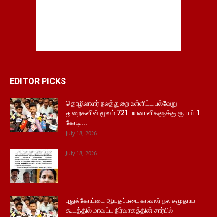
EDITOR PICKS
தொழிலாளர் நலத்துறை உள்ளிட்ட பல்வேறு
துறைகளின் மூலம் 721 பயனாளிகளுக்கு ரூபாய் 1
கோடி...
July 18, 2026
July 18, 2026
புதுக்கோட்டை ஆயுதப்படை காவலர் நல சமுதாய
கூடத்தில் மாவட்ட நிர்வாகத்தின் சார்பில்