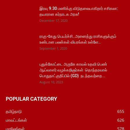
இரவு 9.30 மணிக்கு விடுதலையாகிறார் சசிகலா:
தயாரான கர்நாடக அரசு!
December 17, 2020
ராகு-கேது பெயர்ச்சி..அனைத்து ராசிகளுக்கும்
உண்டான பலன்கள் விபரங்கள் உள்ளே..
September 1, 2020
புதுக்கோட்டை அருகே காவல் உதவி பெண்
ஆய்வாளர் வழக்கறிஞர்கள் தொந்தரவால்
பொதுநாட்குறிப்பில் (GD) நடந்தவற்றை...
August 10, 2023
POPULAR CATEGORY
தமிழ்நாடு
655
மாவட்டங்கள்
626
மாநிலங்கள்
578