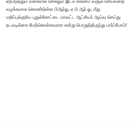
ஏற்படுத்தும் வகையில் செல்லும் இடம் எல்லாம் வசூல் செய்வதை
வழக்கமாக கொண்டுள்ள பிஆர்ஓ, ஏ பி ஆர் ஓ, மீது
மதிப்புக்குரிய புதுக்கோட்டை மாவட்ட ஆட்சியர் ஆய்வு செய்து
நடவடிக்கை மேற்கொள்ளவாரா என்று பொறுத்திருந்து பார்ப்போம்!