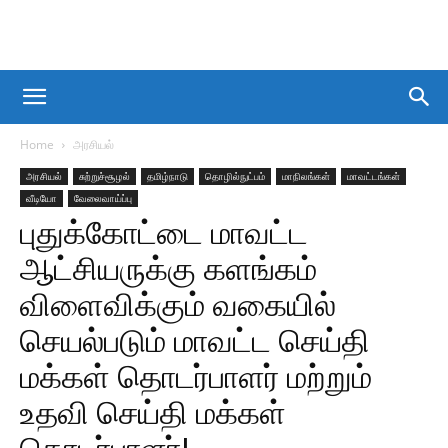
Home
அரசியல்
அரசியல்
சுற்றுச்சூழல்
தமிழ்நாடு
தொழில்நுட்பம்
மாநிலங்கள்
மாவட்டங்கள்
வீடியோ
வேலைவாய்ப்பு
புதுக்கோட்டை மாவட்ட
ஆட்சியருக்கு களங்கம்
விளைவிக்கும் வகையில்
செயல்படும் மாவட்ட செய்தி
மக்கள் தொடர்பாளர் மற்றும்
உதவி செய்தி மக்கள்