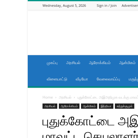
Wednesday, August 5, 2026
Sign in / Join
Advertise
News
now
Tamilnadu
முகப்பு
அரசியல்
ஆரோக்கியம்
ஆன்மிகம்
விளையாட்டு
வீடியோ
வேலைவாய்ப்பு
மருத்
Home
அரசியல்
புதுக்கோட்டை அஇஅதிமுக வடக்கு மாவட்ட
அரசியல்
ஆரோக்கியம்
ஆன்மிகம்
இந்தியா
சுற்றுச்சூழல்
புதுக்கோட்டை அ
மாவட்ட செயலாளர்