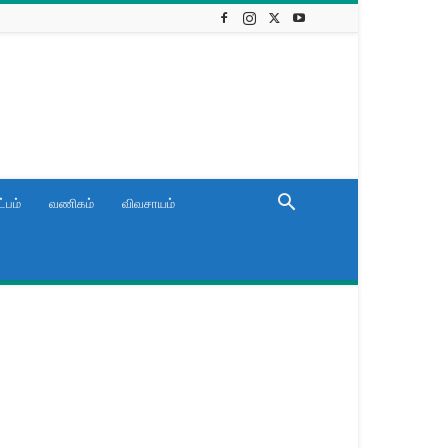
்பம்
வணிகம்
விவசாயம்