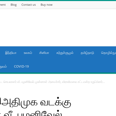
ment
Blog
Contact us
Buy now
இந்தியா
உலகம்
சினிமா
சுற்றுச்சூழல்
தமிழ்நாடு
தொழில்நுட
துவம்
COVID-19
 செயலாளர் வீ. பழனிவேல் முன்னாள் அமைச்சர், விராலிமலை சட்டமன்ற உறுப்பினர்...
இஅதிமுக வடக்கு
 வீ. பழனிவேல்