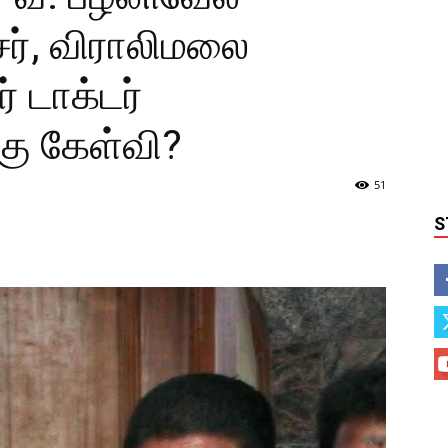
ர், விராலிமலை
் டாக்டர்
கு கேள்வி?
51
S