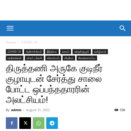
Home
COVID-19
COVID-19
ஆரோக்கியம்
இந்தியா
உலகம்
சுற்றுச்சூழல்
தமிழ்நாடு
மாநிலங்கள்
மாவட்டங்கள்
விவசாயம்
வீடியோ
வேலைவாய்ப்பு
திருத்தணி அருகே குடிநீர்
குழாயுடன் சேர்த்து சாலை
போட்ட ஒப்பந்ததாரரின்
அலட்சியம்!
By
admin
-
August 31, 2022
536