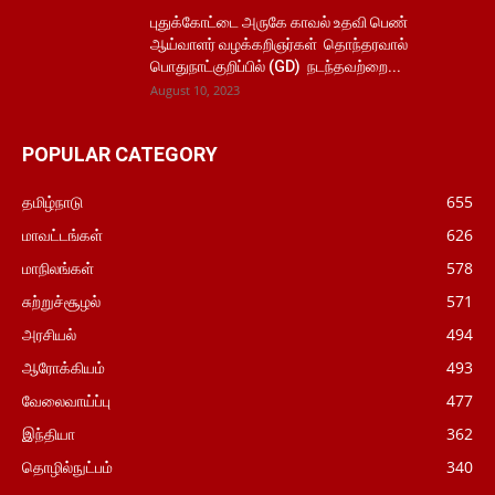
புதுக்கோட்டை அருகே காவல் உதவி பெண்
ஆய்வாளர் வழக்கறிஞர்கள் தொந்தரவால்
பொதுநாட்குறிப்பில் (GD) நடந்தவற்றை...
August 10, 2023
POPULAR CATEGORY
தமிழ்நாடு
655
மாவட்டங்கள்
626
மாநிலங்கள்
578
சுற்றுச்சூழல்
571
அரசியல்
494
ஆரோக்கியம்
493
வேலைவாய்ப்பு
477
இந்தியா
362
தொழில்நுட்பம்
340