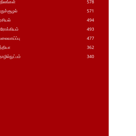
நிலங்கள்
578
ற்றுச்சூழல்
571
சியல்
494
ரோக்கியம்
493
லைவாய்ப்பு
477
்தியா
362
ழில்நுட்பம்
340