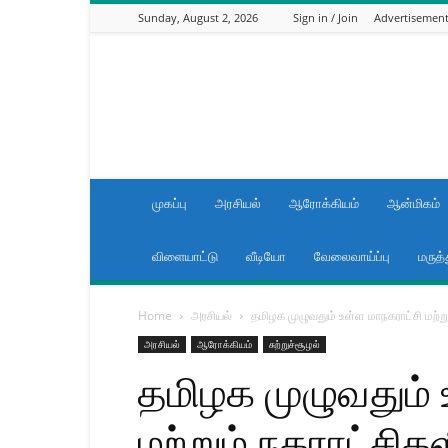
Sunday, August 2, 2026
Sign in / Join
Advertisemen
News
now
Tamilnadu
முகப்பு
அரசியல்
ஆரோக்கியம்
ஆன்மிகம்
விளையாட்டு
வீடியோ
வேலைவாய்ப்பு
மருத்
Home
அரசியல்
தமிழக முழுவதும் உள்ள மாநகராட்சி மற்ற
அரசியல்
ஆரோக்கியம்
சுற்றுச்சூழல்
தமிழக முழுவதும் 
மற்றும் நகராட்சிக