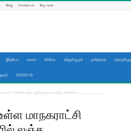
t
Blog
Contact us
Buy now
இந்தியா
உலகம்
சினிமா
சுற்றுச்சூழல்
தமிழ்நாடு
தொழில்நுட
துவம்
COVID-19
ும் நகராட்சிகளில் லஞ்ச ஒழிப்புத்துறை அதிரடி சோதனை ________________
உள்ள மாநகராட்சி
ளில் லஞ்ச