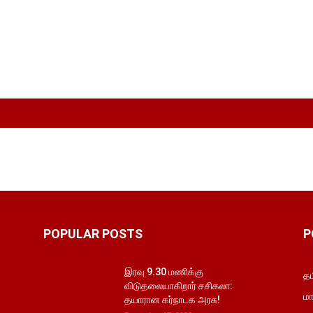
!
POPULAR POSTS
P
இரவு 9.30 மணிக்கு
தம
விடுதலையாகிறார் சசிகலா:
மா
தயாரான கர்நாடக அரசு!