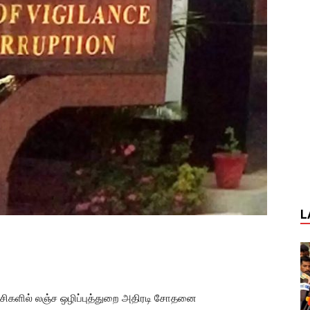
L
ட்சிகளில் லஞ்ச ஒழிப்புத்துறை அதிரடி சோதனை