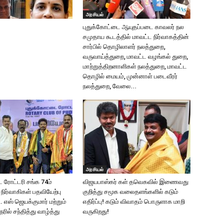
அரசியல்
புதுக்கோட்டை ஆயுதப்படை காவலர் நல
சமுதாய கூடத்தில் மாவட்ட நிர்வாகத்தின்
சார்பில் தொழிலாளர் நலத்துறை,
வருவாய்த்துறை, மாவட்ட வழங்கல் துறை,
மாற்றுத்திறனாளிகள் நலத்துறை, மாவட்ட
தொழில் மையம், முன்னாள் படைவீரர்
நலத்துறை, வேலை...
அரசியல்
 ரோட்டரி சங்க 74ம்
விஜயபாஸ்கர் கள் தவெகவில் இணைவது
நிர்வாகிகள் பதவியேற்பு
குறித்து சமூக வலைதளங்களில் கடும்
. எஸ் ஜெயக்குமார் மற்றும்
எதிர்ப்பு! கடும் விவாதம் பொருளாக மாறி
ேரில் சந்தித்து வாழ்த்து
வருகிறது!