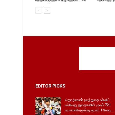
தேதிக்கு ஒத்திவைத்து உத்தரவிட்டனர்
தெரிவித்தார்
EDITOR PICKS
தொழிலாளர் நலத்துறை உள்ளிட்ட
பல்வேறு துறைகளின் மூலம் 721
பயனாளிகளுக்கு ரூபாய் 1 கோடி...