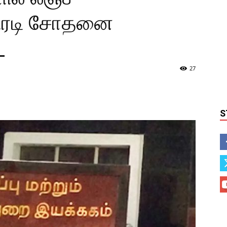
திரடி சோதனை
_
27
S