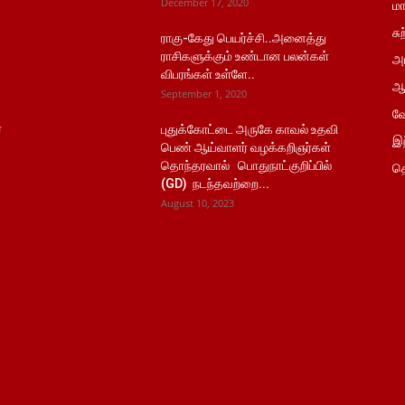
December 17, 2020
மா
சு
ராகு-கேது பெயர்ச்சி..அனைத்து
ராசிகளுக்கும் உண்டான பலன்கள்
அர
விபரங்கள் உள்ளே..
ஆ
September 1, 2020
வே
்
புதுக்கோட்டை அருகே காவல் உதவி
இந
பெண் ஆய்வாளர் வழக்கறிஞர்கள்
தொந்தரவால் பொதுநாட்குறிப்பில்
தொ
(GD) நடந்தவற்றை...
August 10, 2023