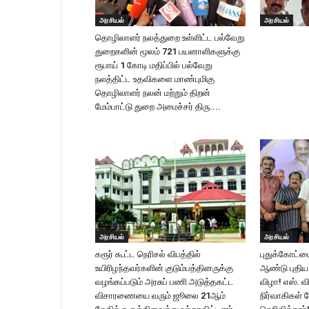
அரசியல்
அரசியல்
தொழிலாளர் நலத்துறை உள்ளிட்ட பல்வேறு
துறைகளின் மூலம் 721 பயனாளிகளுக்கு
ரூபாய் 1 கோடி மதிப்பில் பல்வேறு
நலத்திட்ட உதவிகளை மாண்புமிகு
தொழிலாளர் நலன் மற்றும் திறன்
மேம்பாட்டு துறை அமைச்சர் திரு....
அரசியல்
அரசியல்
கரூர் கூட்ட நெரிசல் விபத்தில்
புதுக்கோட்டை
உயிரிழந்தவர்களின் குடும்பத்தினருக்கு
ஆண்டு புதிய 
வழங்கப்படும் அரசுப் பணி அடுத்தகட்ட
விழா! எஸ். வி
விசாரணையை வரும் ஜூலை 21ஆம்
நிர்வாகிகள் ந