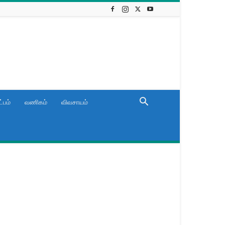
்பம்
வணிகம்
விவசாயம்