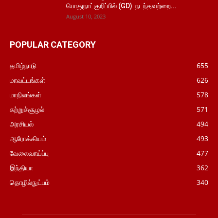
பொதுநாட்குறிப்பில் (GD) நடந்தவற்றை...
August 10, 2023
POPULAR CATEGORY
தமிழ்நாடு
655
மாவட்டங்கள்
626
மாநிலங்கள்
578
சுற்றுச்சூழல்
571
அரசியல்
494
ஆரோக்கியம்
493
வேலைவாய்ப்பு
477
இந்தியா
362
தொழில்நுட்பம்
340