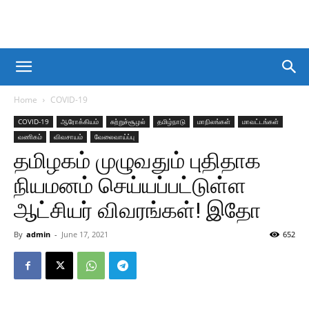
Home
COVID-19
COVID-19
ஆரோக்கியம்
சுற்றுச்சூழல்
தமிழ்நாடு
மாநிலங்கள்
மாவட்டங்கள்
வணிகம்
விவசாயம்
வேலைவாய்ப்பு
தமிழகம் முழுவதும் புதிதாக
நியமனம் செய்யப்பட்டுள்ள
ஆட்சியர் விவரங்கள்! இதோ
By
admin
-
June 17, 2021
652