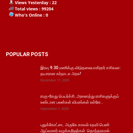
Views Yesterday : 22
Total views : 99204
Who's Online : 0
POPULAR POSTS
இரவு 9.30 மணிக்கு விடுதலையாகிறார் சசிகலா:
தயாரான கர்நாடக அரசு!
December 17, 2020
ராகு-கேது பெயர்ச்சி..அனைத்து ராசிகளுக்கும்
உண்டான பலன்கள் விபரங்கள் உள்ளே..
September 1, 2020
புதுக்கோட்டை அருகே காவல் உதவி பெண்
ஆய்வாளர் வழக்கறிஞர்கள் தொந்தரவால்