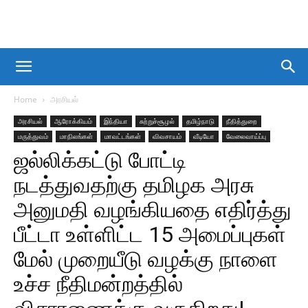
Home
அரசியல்
அரசியல்
ஆரோக்கியம்
இந்தியா
சுற்றுச்சூழல்
தமிழ்நாடு
நீதித்துறை
மருத்துவம்
மாநிலங்கள்
மாவட்டங்கள்
விவசாயம்
வீடியோ
வேலைவாய்ப்பு
ஜல்லிக்கட்டு போட்டி
நடத்துவதற்கு தமிழக அரசு
அனுமதி வழங்கியதை எதிர்த்து
பீட்டா உள்ளிட்ட 15 அமைப்புகள்
மேல் முறையீடு வழக்கு நாளை
உச்ச நீதிமன்றத்தில்