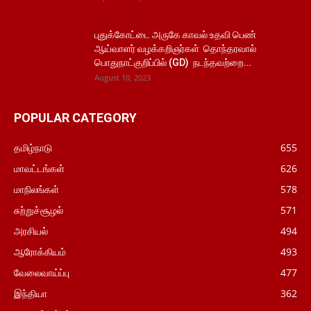
புதுக்கோட்டை அருகே காவல் உதவி பெண்
ஆய்வாளர் வழக்கறிஞர்கள் தொந்தரவால்
பொதுநாட்குறிப்பில் (GD) நடந்தவற்றை...
August 10, 2023
POPULAR CATEGORY
தமிழ்நாடு
655
மாவட்டங்கள்
626
மாநிலங்கள்
578
சுற்றுச்சூழல்
571
அரசியல்
494
ஆரோக்கியம்
493
வேலைவாய்ப்பு
477
இந்தியா
362