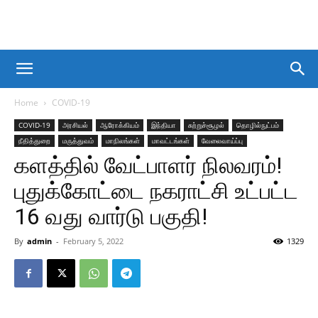
Home
COVID-19
COVID-19
அரசியல்
ஆரோக்கியம்
இந்தியா
சுற்றுச்சூழல்
தொழில்நுட்பம்
நீதித்துறை
மருத்துவம்
மாநிலங்கள்
மாவட்டங்கள்
வேலைவாய்ப்பு
களத்தில் வேட்பாளர் நிலவரம்!
புதுக்கோட்டை நகராட்சி உட்பட்ட
16 வது வார்டு பகுதி!
By
admin
-
February 5, 2022
1329