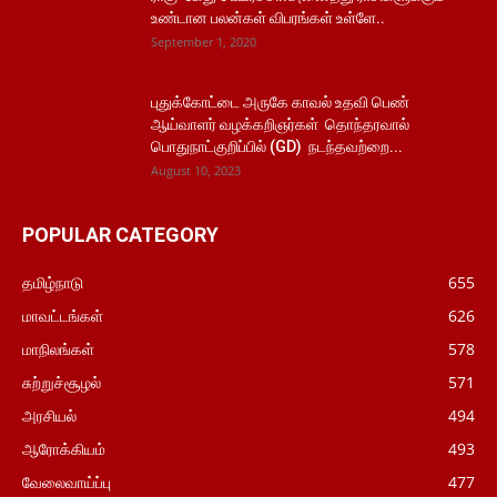
உண்டான பலன்கள் விபரங்கள் உள்ளே..
September 1, 2020
புதுக்கோட்டை அருகே காவல் உதவி பெண்
ஆய்வாளர் வழக்கறிஞர்கள் தொந்தரவால்
பொதுநாட்குறிப்பில் (GD) நடந்தவற்றை...
August 10, 2023
POPULAR CATEGORY
தமிழ்நாடு
655
மாவட்டங்கள்
626
மாநிலங்கள்
578
சுற்றுச்சூழல்
571
அரசியல்
494
ஆரோக்கியம்
493
வேலைவாய்ப்பு
477