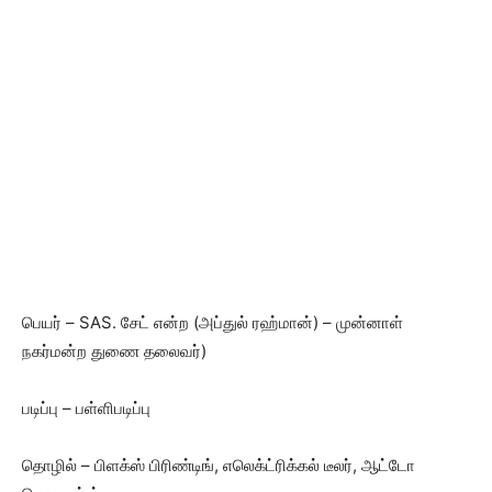
பெயர் – SAS. சேட் என்ற (அப்துல் ரஹ்மான்) – முன்னாள்
நகர்மன்ற துணை தலைவர்)
படிப்பு – பள்ளிபடிப்பு
தொழில் – பிளக்ஸ் பிரிண்டிங், எலெக்ட்ரிக்கல் டீலர், ஆட்டோ