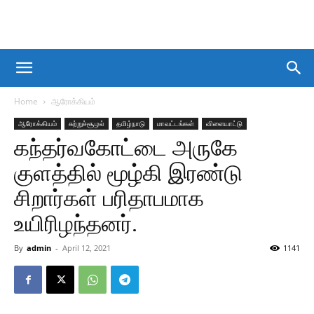
Home
ஆரோக்கியம்
ஆரோக்கியம்
சுற்றுச்சூழல்
தமிழ்நாடு
மாவட்டங்கள்
விளையாட்டு
கந்தர்வகோட்டை அருகே
குளத்தில் மூழ்கி இரண்டு
சிறார்கள் பரிதாபமாக
உயிரிழந்தனர்.
By
admin
-
April 12, 2021
1141