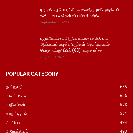
ராகு-கேது பெயர்ச்சி..அனைத்து ராசிகளுக்கும்
உண்டான பலன்கள் விபரங்கள் உள்ளே..
September 1, 2020
புதுக்கோட்டை அருகே காவல் உதவி பெண்
ஆய்வாளர் வழக்கறிஞர்கள் தொந்தரவால்
பொதுநாட்குறிப்பில் (GD) நடந்தவற்றை...
August 10, 2023
POPULAR CATEGORY
தமிழ்நாடு
655
மாவட்டங்கள்
626
மாநிலங்கள்
578
சுற்றுச்சூழல்
571
அரசியல்
494
ஆரோக்கியம்
493