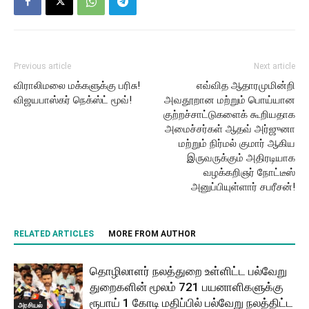
Previous article
Next article
விராலிமலை மக்களுக்கு பரிசு!
எவ்வித ஆதாரமுமின்றி
விஜயபாஸ்கர் நெக்ஸ்ட் மூவ்!
அவதூறான மற்றும் பொய்யான
குற்றச்சாட்டுகளைக் கூறியதாக
அமைச்சர்கள் ஆதவ் அர்ஜுனா
மற்றும் நிர்மல் குமார் ஆகிய
இருவருக்கும் அதிரடியாக
வழக்கறிஞர் நோட்டீஸ்
அனுப்பியுள்ளார் சபரீசன்!
RELATED ARTICLES
MORE FROM AUTHOR
தொழிலாளர் நலத்துறை உள்ளிட்ட பல்வேறு
துறைகளின் மூலம் 721 பயனாளிகளுக்கு
ரூபாய் 1 கோடி மதிப்பில் பல்வேறு நலத்திட்ட
அரசியல்