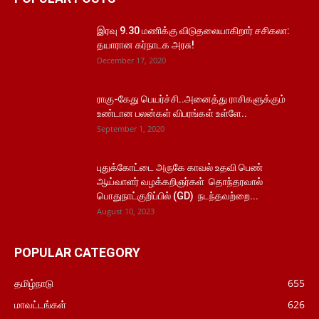
இரவு 9.30 மணிக்கு விடுதலையாகிறார் சசிகலா:
தயாரான கர்நாடக அரசு!
December 17, 2020
ராகு-கேது பெயர்ச்சி..அனைத்து ராசிகளுக்கும்
உண்டான பலன்கள் விபரங்கள் உள்ளே..
September 1, 2020
புதுக்கோட்டை அருகே காவல் உதவி பெண்
ஆய்வாளர் வழக்கறிஞர்கள் தொந்தரவால்
பொதுநாட்குறிப்பில் (GD) நடந்தவற்றை...
August 10, 2023
POPULAR CATEGORY
தமிழ்நாடு
655
மாவட்டங்கள்
626