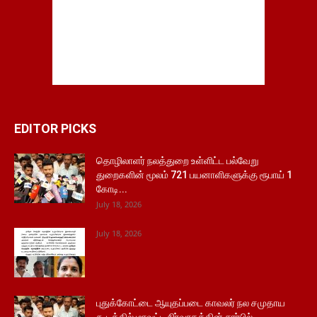
EDITOR PICKS
தொழிலாளர் நலத்துறை உள்ளிட்ட பல்வேறு
துறைகளின் மூலம் 721 பயனாளிகளுக்கு ரூபாய் 1
கோடி...
July 18, 2026
July 18, 2026
புதுக்கோட்டை ஆயுதப்படை காவலர் நல சமுதாய