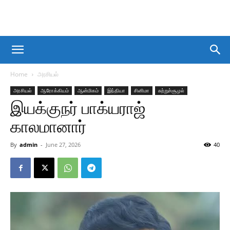
Home
அரசியல்
அரசியல்
ஆரோக்கியம்
ஆன்மிகம்
இந்தியா
சினிமா
சுற்றுச்சூழல்
இயக்குநர் பாக்யராஜ்
காலமானார்
By
admin
-
June 27, 2026
40