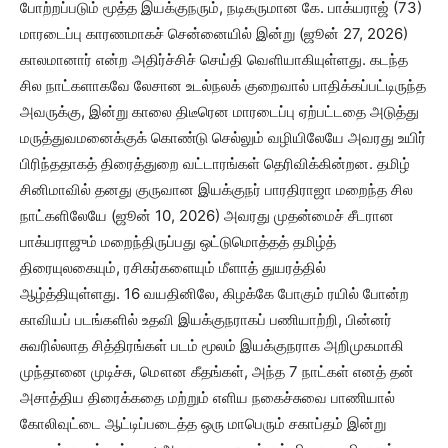
போற்றப்படும் மூத்த இயக்குநரும், நடிகருமான கே. பாக்யராஜ் (73)
மாரடைப்பு காரணமாகச் சென்னையில் இன்று (ஜூன் 27, 2026)
காலமானார் என்ற அதிர்ச்சிச் செய்தி வெளியாகியுள்ளது. கடந்த
சில நாட்களாகவே லேசான உடல்நலக் குறைவால் பாதிக்கப்பட்டிருந்த
அவருக்கு, இன்று காலை திடீரென மாரடைப்பு ஏற்பட்டதை அடுத்து
மருத்துவமனைக்குக் கொண்டு செல்லும் வழியிலேயே அவரது உயிர்
பிரிந்ததாகத் திரைத்துறை வட்டாரங்கள் தெரிவிக்கின்றன. தமிழ்
சினிமாவில் தனது குருவான இயக்குநர் பாரதிராஜா மறைந்த சில
நாட்களிலேயே (ஜூன் 10, 2026) அவரது முதன்மைச் சீடரான
பாக்யராஜும் மறைந்திருப்பது ஒட்டுமொத்தத் தமிழ்த்
திரையுலகையும், ரசிகர்களையும் மீளாத் துயரத்தில்
ஆழ்த்தியுள்ளது. 16 வயதினிலே, கிழக்கே போகும் ரயில் போன்ற
காவியப் படங்களில் உதவி இயக்குநராகப் பணியாற்றி, பின்னர்
சுவரில்லாத சித்திரங்கள் படம் மூலம் இயக்குநராக அறிமுகமாகி
முந்தானை முடிச்சு, மௌன கீதங்கள், அந்த 7 நாட்கள் எனத் தன்
அசாத்திய திரைக்கதை மற்றும் எளிய நகைச்சுவை பாணியால்
கோலிவுட்டை ஆட்டிப்படைத்த ஒரு மாபெரும் சகாப்தம் இன்று