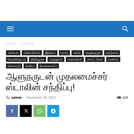
Home
அரசியல்
அரசியல்
ஆரோக்கியம்
இந்தியா
உலகம்
கல்வி
சுற்றுச்சூழல்
தமிழ்நாடு
தொழில்நுட்பம்
நீதித்துறை
மருத்துவம்
மாநிலங்கள்
மாவட்டங்கள்
வணிகம்
விவசாயம்
வீடியோ
வேலைவாய்ப்பு
ஆளுநருடன் முதலமைச்சர்
ஸ்டாலின் சந்திப்பு!
By
admin
-
December 30, 2023
629