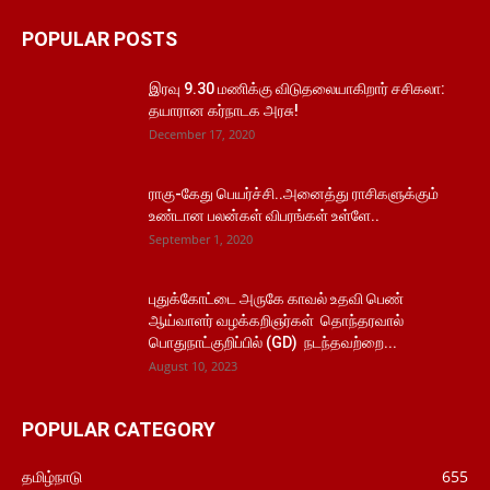
POPULAR POSTS
இரவு 9.30 மணிக்கு விடுதலையாகிறார் சசிகலா:
தயாரான கர்நாடக அரசு!
December 17, 2020
ராகு-கேது பெயர்ச்சி..அனைத்து ராசிகளுக்கும்
உண்டான பலன்கள் விபரங்கள் உள்ளே..
September 1, 2020
புதுக்கோட்டை அருகே காவல் உதவி பெண்
ஆய்வாளர் வழக்கறிஞர்கள் தொந்தரவால்
பொதுநாட்குறிப்பில் (GD) நடந்தவற்றை...
August 10, 2023
POPULAR CATEGORY
தமிழ்நாடு
655