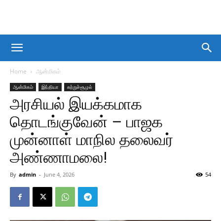
Home
ஆன்மிகம்
ஆன்மிகம்
இந்தியா
சுற்றுச்சூழல்
அரசியல் இயக்கமாக
தொடங்குவேன் – பாஜக
முன்னாள் மாநில தலைவர்
அண்ணாமலை!
By
admin
-
June 4, 2026
54