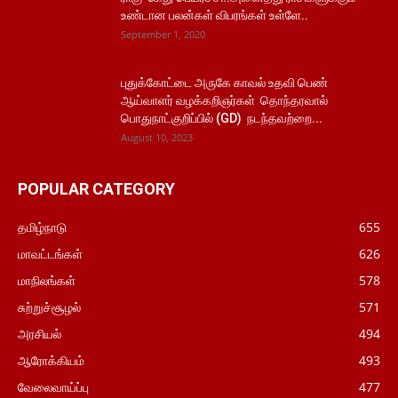
உண்டான பலன்கள் விபரங்கள் உள்ளே..
September 1, 2020
புதுக்கோட்டை அருகே காவல் உதவி பெண்
ஆய்வாளர் வழக்கறிஞர்கள் தொந்தரவால்
பொதுநாட்குறிப்பில் (GD) நடந்தவற்றை...
August 10, 2023
POPULAR CATEGORY
தமிழ்நாடு
655
மாவட்டங்கள்
626
மாநிலங்கள்
578
சுற்றுச்சூழல்
571
அரசியல்
494
ஆரோக்கியம்
493
வேலைவாய்ப்பு
477