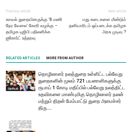
Previous article
Next article
காவல் துறையினருக்கு ‘8 மணி
மது கடைகளை மீண்டும்
நேர வேலை’ கோரி வழக்கு –
தனியாரிடம் ஒப்படைக்க தமிழக
தமிழக டிஜிபி பதிலளிக்க
அரசு முடிவு ?
ஐகோர்ட் உத்தரவு
RELATED ARTICLES
MORE FROM AUTHOR
தொழிலாளர் நலத்துறை உள்ளிட்ட பல்வேறு
துறைகளின் மூலம் 721 பயனாளிகளுக்கு
ரூபாய் 1 கோடி மதிப்பில் பல்வேறு நலத்திட்ட
அரசியல்
உதவிகளை மாண்புமிகு தொழிலாளர் நலன்
மற்றும் திறன் மேம்பாட்டு துறை அமைச்சர்
திரு....