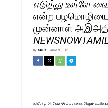
எடுத்து உள்ளே வ
என்ற பழமொழியை 
முன்னாள் அஇஅதி
NEWSNOWTAMI
By
admin
-
October 2, 2023
தற்போது அரசியல் செய்வதற்காக ஆளும் கட்சியை மீத