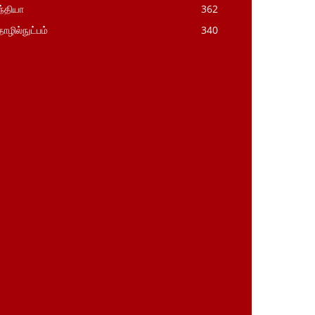
்தியா
362
ழில்நுட்பம்
340