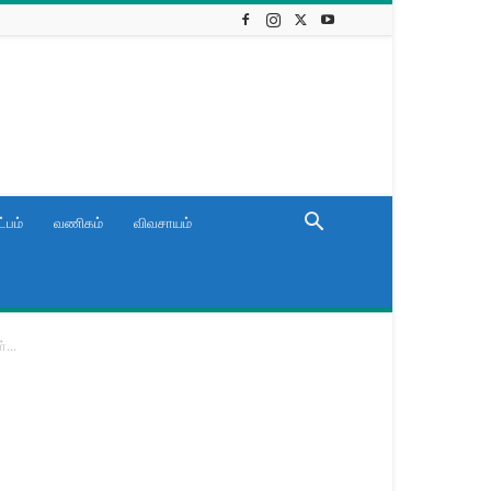
்பம்
வணிகம்
விவசாயம்
...