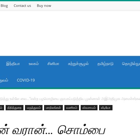
Blog
Contact us
Buy now
இந்தியா
உலகம்
சினிமா
சுற்றுச்சூழல்
தமிழ்நாடு
தொழில்நுட
துவம்
COVID-19
ுத்து உள்ளே வை…”என்ற பழமொழியை ஞாபகப்படுத்திய முன்னாள் அஇஅதிமுக அமைச்சர்கள்
ம்
நீதித்துறை
மருத்துவம்
மாநிலங்கள்
வணிகம்
விவசாயம்
வீடியோ
ன் வரான்… சொம்பை