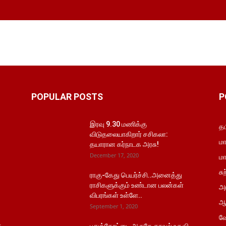
POPULAR POSTS
P
இரவு 9.30 மணிக்கு
தம
விடுதலையாகிறார் சசிகலா:
மா
தயாரான கர்நாடக அரசு!
December 17, 2020
மா
சு
ராகு-கேது பெயர்ச்சி..அனைத்து
ராசிகளுக்கும் உண்டான பலன்கள்
அர
விபரங்கள் உள்ளே..
ஆ
September 1, 2020
வே
்