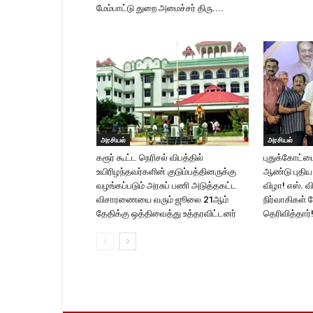
மேம்பாட்டு துறை அமைச்சர் திரு....
அரசியல்
அரசியல்
கரூர் கூட்ட நெரிசல் விபத்தில்
புதுக்கோட்டை
உயிரிழந்தவர்களின் குடும்பத்தினருக்கு
ஆண்டு புதிய 
வழங்கப்படும் அரசுப் பணி அடுத்தகட்ட
விழா! எஸ். வி
விசாரணையை வரும் ஜூலை 21ஆம்
நிர்வாகிகள் ந
தேதிக்கு ஒத்திவைத்து உத்தரவிட்டனர்
தெரிவித்தார்