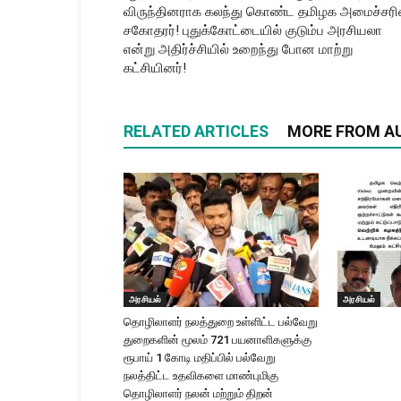
விருந்தினராக கலந்து கொண்ட தமிழக அமைச்சரி
சகோதரர்! புதுக்கோட்டையில் குடும்ப அரசியலா
என்று அதிர்ச்சியில் உறைந்து போன மாற்று
கட்சியினர்!
RELATED ARTICLES
MORE FROM A
அரசியல்
அரசியல்
தொழிலாளர் நலத்துறை உள்ளிட்ட பல்வேறு
துறைகளின் மூலம் 721 பயனாளிகளுக்கு
ரூபாய் 1 கோடி மதிப்பில் பல்வேறு
நலத்திட்ட உதவிகளை மாண்புமிகு
தொழிலாளர் நலன் மற்றும் திறன்