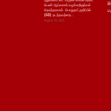
புதுக்கோட்டை அருகே காவல் உதவி
இந
பெண் ஆய்வாளர் வழக்கறிஞர்கள்
தொந்தரவால் பொதுநாட்குறிப்பில்
தொ
(GD) நடந்தவற்றை...
August 10, 2023