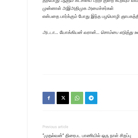
தற்போது ஆளும் கட்சியை பற்றி
குறை
கூறியும்
விம
முன்னாள் அஇஅதிமுக அமைச்சர்கள்
என்பதை பார்க்கும் போது இந்த பழமொழி ஞாபகத்தி
அடடா… யோக்கியன் வரான்… சொம்பை எடுத்து 
Previous article
“முதல்வன்” திரைபட பாணியில் ஒரு நாள் சிறப்பு