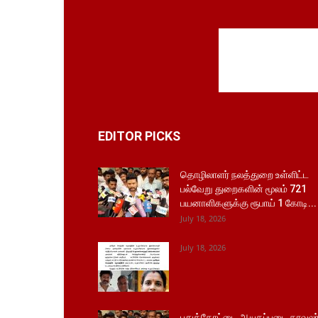
EDITOR PICKS
தொழிலாளர் நலத்துறை உள்ளிட்ட
பல்வேறு துறைகளின் மூலம் 721
பயனாளிகளுக்கு ரூபாய் 1 கோடி...
July 18, 2026
July 18, 2026
புதுக்கோட்டை ஆயுதப்படை காவலர