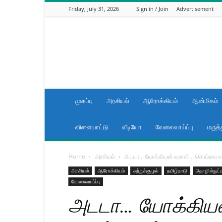
Friday, July 31, 2026
Sign in / Join
Advertisement
News
now
Tamilnadu
முகப்பு
அரசியல்
ஆரோக்கியம்
ஆன்மிகம்
விளையாட்டு
வீடியோ
வேலைவாய்ப்பு
மருத்
Home
அரசியல்
அடடா… யோக்கியன் வரான்… சொம்பை எட
அரசியல்
ஆரோக்கியம்
சுற்றுச்சூழல்
தமிழ்நாடு
தொழில்நுட்ப
வேலைவாய்ப்பு
அடடா… யோக்கிய