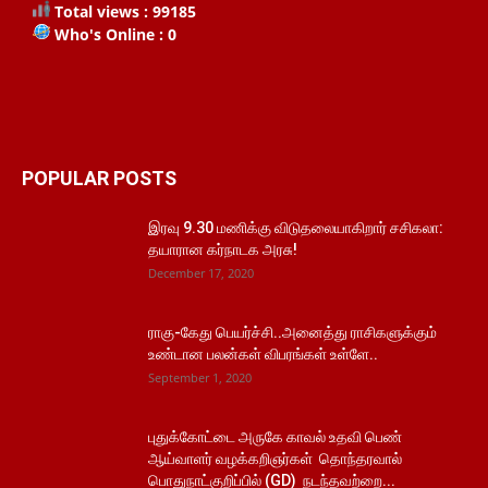
Total views : 99185
Who's Online : 0
POPULAR POSTS
இரவு 9.30 மணிக்கு விடுதலையாகிறார் சசிகலா:
தயாரான கர்நாடக அரசு!
December 17, 2020
ராகு-கேது பெயர்ச்சி..அனைத்து ராசிகளுக்கும்
உண்டான பலன்கள் விபரங்கள் உள்ளே..
September 1, 2020
புதுக்கோட்டை அருகே காவல் உதவி பெண்
ஆய்வாளர் வழக்கறிஞர்கள் தொந்தரவால்
பொதுநாட்குறிப்பில் (GD) நடந்தவற்றை...