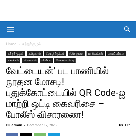
Home
சுற்றுச்சூழல்
சுற்றுச்சூழல்
தமிழ்நாடு
தொழில்நுட்பம்
நீதித்துறை
மாநிலங்கள்
மாவட்டங்கள்
வணிகம்
விவசாயம்
வீடியோ
வேலைவாய்ப்பு
வேட்டையன்’ பட பாணியில்
நூதன மோசடி!
புதுக்கோட்டையில் QR Code-ஐ
மாற்றி ஒட்டி கைவரிசை –
போலீஸ் விசாரணை!
By
admin
-
December 17, 2025
172