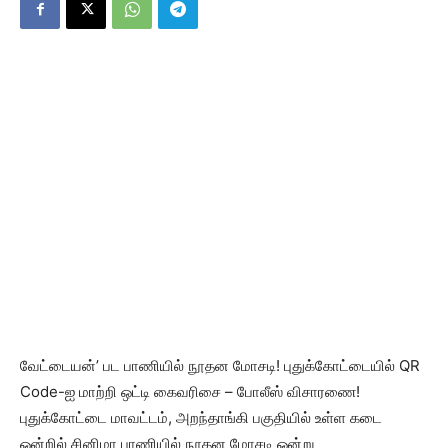
வேட்டையன்’ பட பாணியில் நூதன மோசடி! புதுக்கோட்டையில் QR
Code-ஐ மாற்றி ஒட்டி கைவரிசை – போலீஸ் விசாரணை!
புதுக்கோட்டை மாவட்டம், அறந்தாங்கி பகுதியில் உள்ள கடை
ஒன்றில் சினிமா பாணியில் நூதன மோசடி ஒன்று