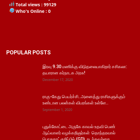
Total views : 99129
Who's Online : 0
POPULAR POSTS
இரவு 9.30 மணிக்கு விடுதலையாகிறார் சசிகலா:
தயாரான கர்நாடக அரசு!
December 17, 2020
ராகு-கேது பெயர்ச்சி..அனைத்து ராசிகளுக்கும்
உண்டான பலன்கள் விபரங்கள் உள்ளே..
September 1, 2020
புதுக்கோட்டை அருகே காவல் உதவி பெண்
ஆய்வாளர் வழக்கறிஞர்கள் தொந்தரவால்
பொதுநாட்குறிப்பில் (GD) நடந்தவற்றை...