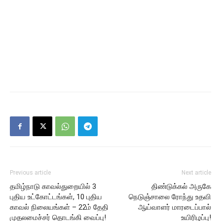
Previous article
Next article
தமிழ்நாடு காவல்துறையில் 3
திண்டுக்கல் அருகே
புதிய உட்கோட்டங்கள், 10 புதிய
நெடுஞ்சாலை ரோந்து உதவி
காவல் நிலையங்கள் – 22ம் தேதி
ஆய்வாளர் மாரடைப்பால்
முதலமைச்சர் தொடங்கி வைப்பு!
உயிரிழப்பு!