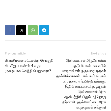
Previous article
Next article
விராலிமலை சட்டமன்ற தொகுதி
அன்னவாசல் அருகே உள்ள
சி. விஜயபாஸ்கர் 4-வது
குடுமியான் மலையில்
முறையாக வெற்றி பெறுவாரா?
பாஜகவினர் ஒருவரை ஒருவர்
தாக்கிக்கொண்ட சம்பவம் பெரும்
பரபரப்பை ஏற்படுத்தியுள்ளது.
இதில் காயமடைந்த ஒருவர்
அன்னவாசல் அரசு
ஆஸ்பத்திரியிலும் மற்றொரு
நிர்வாகி புதுக்கோட்டை அரசு
மருத்துவக் கல்லூரி