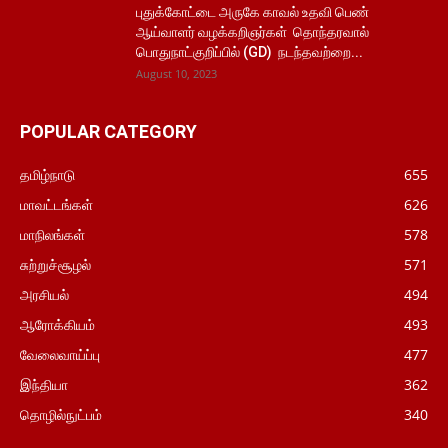
புதுக்கோட்டை அருகே காவல் உதவி பெண்
ஆய்வாளர் வழக்கறிஞர்கள் தொந்தரவால்
பொதுநாட்குறிப்பில் (GD) நடந்தவற்றை...
August 10, 2023
POPULAR CATEGORY
தமிழ்நாடு
655
மாவட்டங்கள்
626
மாநிலங்கள்
578
சுற்றுச்சூழல்
571
அரசியல்
494
ஆரோக்கியம்
493
வேலைவாய்ப்பு
477
இந்தியா
362
தொழில்நுட்பம்
340