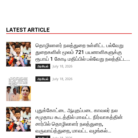
LATEST ARTICLE
தொழிலாளர் நலத்துறை உள்ளிட்ட பல்வேறு
துறைகளின் மூலம் 721 பயனாளிகளுக்கு
ரூபாய் 1 கோடி மதிப்பில் பல்வேறு நலத்திட்ட...
July 18, 2026
அரசியல்
July 18, 2026
அரசியல்
புதுக்கோட்டை ஆயுதப்படை காவலர் நல
சமுதாய கூடத்தில் மாவட்ட நிர்வாகத்தின்
சார்பில் தொழிலாளர் நலத்துறை,
வருவாய்த்துறை, மாவட்ட வழங்கல்...
July 18, 2026