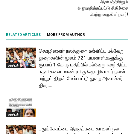
ஆஸ்பத்திரிலும்
அனுமதிக்கப்பட்டு சிகிச்சை
பெற்று வருகின்றனர்!
RELATED ARTICLES
MORE FROM AUTHOR
தொழிலாளர் நலத்துறை உள்ளிட்ட பல்வேறு
துறைகளின் மூலம் 721 பயனாளிகளுக்கு
ரூபாய் 1 கோடி மதிப்பில் பல்வேறு நலத்திட்ட
அரசியல்
உதவிகளை மாண்புமிகு தொழிலாளர் நலன்
மற்றும் திறன் மேம்பாட்டு துறை அமைச்சர்
திரு....
அரசியல்
புதுக்கோட்டை ஆயுதப்படை காவலர் நல