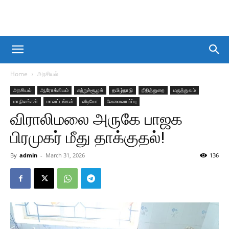
Home
அரசியல்
அரசியல்
ஆரோக்கியம்
சுற்றுச்சூழல்
தமிழ்நாடு
நீதித்துறை
மருத்துவம்
மாநிலங்கள்
மாவட்டங்கள்
வீடியோ
வேலைவாய்ப்பு
விராலிமலை அருகே பாஜக
பிரமுகர் மீது தாக்குதல்!
By
admin
-
March 31, 2026
136