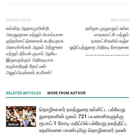
Previous article
Next article
எவ்வித ஆதாரமுமின்றி
தமிழக முழுவதும் உள்ள
அவதூறான மற்றும் பொய்யான
மாநகராட்சி மற்றும்
குற்றச்சாட்டுகளைக் கூறியதாக
நகராட்சிகளில் லஞ்ச
அமைச்சர்கள் ஆதவ் அர்ஜுனா
ஒழிப்புத்துறை அதிரடி சோதனை
மற்றும் நிர்மல் குமார் ஆகிய
________________
இருவருக்கும் அதிரடியாக
வழக்கறிஞர் நோட்டீஸ்
அனுப்பியுள்ளார் சபரீசன்!
RELATED ARTICLES
MORE FROM AUTHOR
தொழிலாளர் நலத்துறை உள்ளிட்ட பல்வேறு
துறைகளின் மூலம் 721 பயனாளிகளுக்கு
ரூபாய் 1 கோடி மதிப்பில் பல்வேறு நலத்திட்ட
அரசியல்
உதவிகளை மாண்புமிகு தொழிலாளர் நலன்