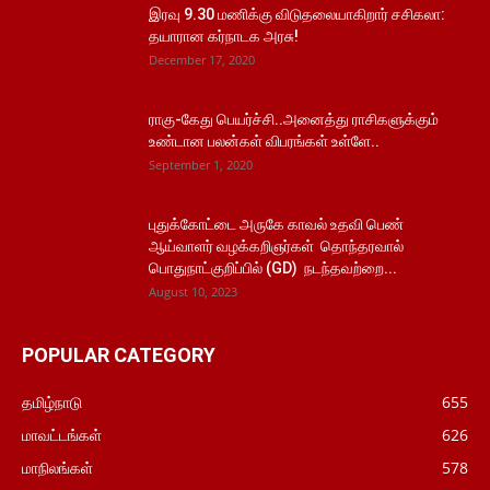
இரவு 9.30 மணிக்கு விடுதலையாகிறார் சசிகலா:
தயாரான கர்நாடக அரசு!
December 17, 2020
ராகு-கேது பெயர்ச்சி..அனைத்து ராசிகளுக்கும்
உண்டான பலன்கள் விபரங்கள் உள்ளே..
September 1, 2020
புதுக்கோட்டை அருகே காவல் உதவி பெண்
ஆய்வாளர் வழக்கறிஞர்கள் தொந்தரவால்
பொதுநாட்குறிப்பில் (GD) நடந்தவற்றை...
August 10, 2023
POPULAR CATEGORY
தமிழ்நாடு
655
மாவட்டங்கள்
626
மாநிலங்கள்
578