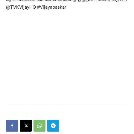
@TVKVijayHQ #Vijayabaskar