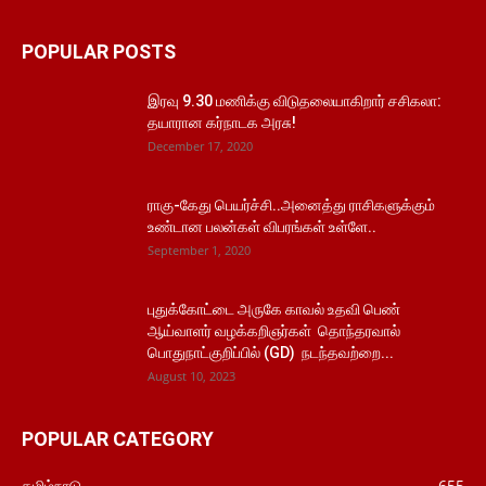
POPULAR POSTS
இரவு 9.30 மணிக்கு விடுதலையாகிறார் சசிகலா:
தயாரான கர்நாடக அரசு!
December 17, 2020
ராகு-கேது பெயர்ச்சி..அனைத்து ராசிகளுக்கும்
உண்டான பலன்கள் விபரங்கள் உள்ளே..
September 1, 2020
புதுக்கோட்டை அருகே காவல் உதவி பெண்
ஆய்வாளர் வழக்கறிஞர்கள் தொந்தரவால்
பொதுநாட்குறிப்பில் (GD) நடந்தவற்றை...
August 10, 2023
POPULAR CATEGORY
தமிழ்நாடு
655