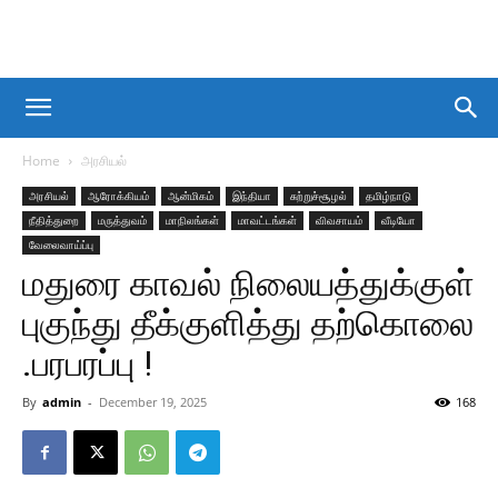
Home
அரசியல்
அரசியல்
ஆரோக்கியம்
ஆன்மிகம்
இந்தியா
சுற்றுச்சூழல்
தமிழ்நாடு
நீதித்துறை
மருத்துவம்
மாநிலங்கள்
மாவட்டங்கள்
விவசாயம்
வீடியோ
வேலைவாய்ப்பு
மதுரை காவல் நிலையத்துக்குள்
புகுந்து தீக்குளித்து தற்கொலை
.பரபரப்பு !
By
admin
-
December 19, 2025
168