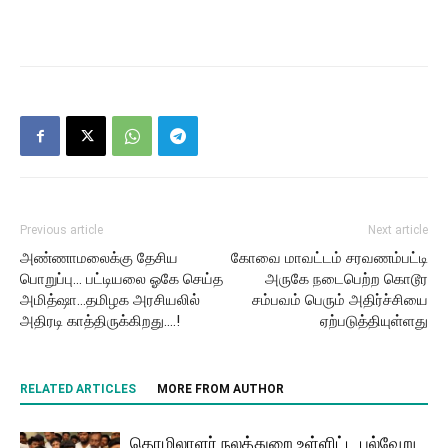
Previous article
Next article
அண்ணாமலைக்கு தேசிய
கோவை மாவட்டம் சரவணம்பட்டி
பொறுப்பு… பட்டியலை ஓகே செய்த
அருகே நடைபெற்ற கொடூர
அமித்ஷா…தமிழக அரசியலில்
சம்பவம் பெரும் அதிர்ச்சியை
அதிரடி காத்திருக்கிறது….!
ஏற்படுத்தியுள்ளது
RELATED ARTICLES
MORE FROM AUTHOR
தொழிலாளர் நலத்துறை உள்ளிட்ட பல்வேறு