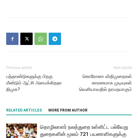
Previous article
Next article
பத்தாண்டுகளுக்கு பிறகு
கொரோனா விதிமுறைகள்
மீண்டும் ஆட்சி அமைக்கிறதா
காரணமாக முடிவுகள்
திமுக?
வெளியாவதில் தாமதமாகும்
RELATED ARTICLES
MORE FROM AUTHOR
தொழிலாளர் நலத்துறை உள்ளிட்ட பல்வேறு
துறைகளின் மூலம் 721 பயனாளிகளுக்கு