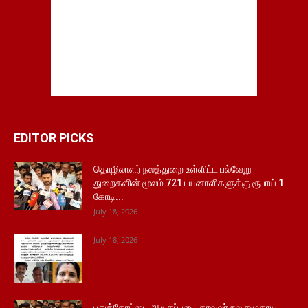
EDITOR PICKS
தொழிலாளர் நலத்துறை உள்ளிட்ட பல்வேறு
துறைகளின் மூலம் 721 பயனாளிகளுக்கு ரூபாய் 1
கோடி...
July 18, 2026
July 18, 2026
புதுக்கோட்டை ஆயுதப்படை காவலர் நல சமுதாய