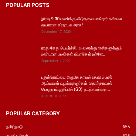
POPULAR POSTS
இரவு 9.30 மணிக்கு விடுதலையாகிறார் சசிகலா:
தயாரான கர்நாடக அரசு!
December 17, 2020
ராகு-கேது பெயர்ச்சி..அனைத்து ராசிகளுக்கும்
உண்டான பலன்கள் விபரங்கள் உள்ளே..
September 1, 2020
புதுக்கோட்டை அருகே காவல் உதவி பெண்
ஆய்வாளர் வழக்கறிஞர்கள் தொந்தரவால்
பொதுநாட்குறிப்பில் (GD) நடந்தவற்றை...
August 10, 2023
POPULAR CATEGORY
தமிழ்நாடு
655
மாவட்டங்கள்
626