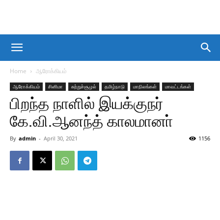
Home
ஆரோக்கியம்
ஆரோக்கியம்
சினிமா
சுற்றுச்சூழல்
தமிழ்நாடு
மாநிலங்கள்
மாவட்டங்கள்
பிறந்த நாளில் இயக்குநர்
கே.வி.ஆனந்த் காலமானா்
By
admin
-
April 30, 2021
1156