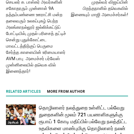
செயலர் க. பாஸ்கர் அவர்களின்
முதல்வர் விஜய்யின்
சகோதரரும் முன்னாள் 9A
பிறந்தநாளில் தவெகவில்
நத்தம்பண்ணை ஊராட்சி மன்ற
இணையும் மாஜி அமைச்சர்கள்!
தலைவரும் உலகப்புகழ் பெற்ற
அலங்காநல்லூர் ஜல்லிக்கட்டுப்
போட்டியில், முதல் பரிசைத் தட்டிச்
சென்று புதுக்கோட்டை
மாவட்டத்திற்குப் பெருமை
சேர்த்த காளையின் உரிமையாளர்
AVM பாபு அமைச்சர் பர்வேஸ்
முன்னிலையில் தவெக வில்
இணைந்தார்!
RELATED ARTICLES
MORE FROM AUTHOR
தொழிலாளர் நலத்துறை உள்ளிட்ட பல்வேறு
துறைகளின் மூலம் 721 பயனாளிகளுக்கு
ரூபாய் 1 கோடி மதிப்பில் பல்வேறு நலத்திட்ட
அரசியல்
உதவிகளை மாண்புமிகு தொழிலாளர் நலன்