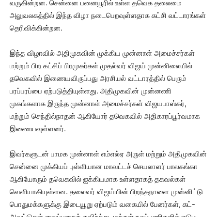
வருகின்றன. சென்னை பனையூரில் உள்ள தவெக தலைமை
அலுவலகத்தில் இந்த விழா நடைபெறவுள்ளதாக கட்சி வட்டாரங்கள்
தெரிவிக்கின்றன.
இந்த விழாவில் அதிமுகவின் முக்கிய முன்னாள் அமைச்சர்கள்
மற்றும் பிற கட்சிப் பிரமுகர்கள் முதல்வர் விஜய் முன்னிலையில்
தவெகவில் இணையவிருப்பது அரசியல் வட்டாரத்தில் பெரும்
பரப்பரப்பை ஏற்படுத்தியுள்ளது. அதிமுகவின் முன்னணி
முகங்களாக இருந்த முன்னாள் அமைச்சர்கள் விஜயபாஸ்கர்,
மற்றும் செந்தில்நாதன் ஆகியோர் தவெகவில் அதிகாரப்பூர்வமாக
இணையவுள்ளனர்.
இவர்களுடன் பாமக முன்னாள் எம்எல்ஏ அருள் மற்றும் அதிமுகவின்
சென்னை முக்கியப் புள்ளியான மாவட்டச் செயலாளர் பாலகங்கா
ஆகியோரும் தவெகவில் ஐக்கியமாக உள்ளதாகத் தகவல்கள்
வெளியாகியுள்ளன. தலைவர் விஜய்யின் பிறந்தநாளை முன்னிட்டு
பொதுமக்களுக்கு இடையூறு ஏற்படும் வகையில் பேனர்கள், கட்-
அவுட்டுகள் வைப்பதைத் தவிர்த்து, மக்கள் நலப்பணிகளில் ஈடுபட