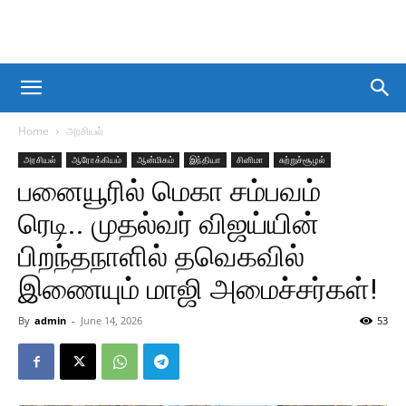
Home
அரசியல்
அரசியல்
ஆரோக்கியம்
ஆன்மிகம்
இந்தியா
சினிமா
சுற்றுச்சூழல்
பனையூரில் மெகா சம்பவம்
ரெடி.. முதல்வர் விஜய்யின்
பிறந்தநாளில் தவெகவில்
இணையும் மாஜி அமைச்சர்கள்!
By
admin
-
June 14, 2026
53