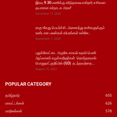
இரவு 9.30 மணிக்கு விடுதலையாகிறார் சசிகலா:
தயாரான கர்நாடக அரசு!
December 17, 2020
ராகு-கேது பெயர்ச்சி..அனைத்து ராசிகளுக்கும்
உண்டான பலன்கள் விபரங்கள் உள்ளே..
September 1, 2020
புதுக்கோட்டை அருகே காவல் உதவி பெண்
ஆய்வாளர் வழக்கறிஞர்கள் தொந்தரவால்
பொதுநாட்குறிப்பில் (GD) நடந்தவற்றை...
August 10, 2023
POPULAR CATEGORY
தமிழ்நாடு
655
மாவட்டங்கள்
626
மாநிலங்கள்
578