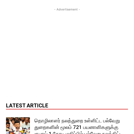
- Advertisement -
LATEST ARTICLE
தொழிலாளர் நலத்துறை உள்ளிட்ட பல்வேறு
துறைகளின் மூலம் 721 பயனாளிகளுக்கு
ரூபாய் 1 கோடி மதிப்பில் பல்வேறு நலத்திட்ட...