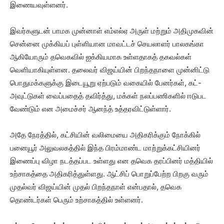
இணையவுள்ளனர்.
இவர்களுடன் பாமக முன்னாள் எம்எல்ஏ அருள் மற்றும் அதிமுகவின்
சென்னை முக்கியப் புள்ளியான மாவட்டச் செயலாளர் பாலகங்கா
ஆகியோரும் தவெகவில் ஐக்கியமாக உள்ளதாகத் தகவல்கள்
வெளியாகியுள்ளன. தலைவர் விஜய்யின் பிறந்தநாளை முன்னிட்டு
பொதுமக்களுக்கு இடையூறு ஏற்படும் வகையில் பேனர்கள், கட்-
அவுட்டுகள் வைப்பதைத் தவிர்த்து, மக்கள் நலப்பணிகளில் ஈடுபட
வேண்டும் என அமைச்சர் ஆனந்த் உத்தரவிட்டுள்ளார்.
அதே நேரத்தில், கட்சியின் வலிமையை அதிகரிக்கும் நோக்கில்
பனையூர் அலுவலகத்தில் இந்த பிரம்மாண்ட மாற்றுக்கட்சியினர்
இணைப்பு விழா நடத்தப்பட உள்ளது என தவெக தரப்பினர் மத்தியில்
உற்சாகத்தை அதிகரித்துள்ளது. ஆட்சிப் பொறுப்பேற்ற பிறகு வரும்
முதல்வர் விஜய்யின் முதல் பிறந்தநாள் என்பதால், தவெக
தொண்டர்கள் பெரும் உற்சாகத்தில் உள்ளனர்.