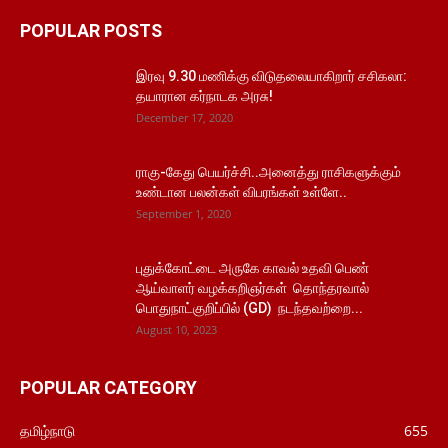
POPULAR POSTS
இரவு 9.30 மணிக்கு விடுதலையாகிறார் சசிகலா:
தயாரான கர்நாடக அரசு!
December 17, 2020
ராகு-கேது பெயர்ச்சி..அனைத்து ராசிகளுக்கும்
உண்டான பலன்கள் விபரங்கள் உள்ளே..
September 1, 2020
புதுக்கோட்டை அருகே காவல் உதவி பெண்
ஆய்வாளர் வழக்கறிஞர்கள் தொந்தரவால்
பொதுநாட்குறிப்பில் (GD) நடந்தவற்றை...
August 10, 2023
POPULAR CATEGORY
தமிழ்நாடு
655