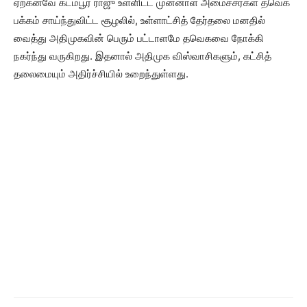
ஏற்கனவே கடம்பூர் ராஜு உள்ளிட்ட முன்னாள் அமைச்சர்கள் தவெக
பக்கம் சாய்ந்துவிட்ட சூழலில், உள்ளாட்சித் தேர்தலை மனதில்
வைத்து அதிமுகவின் பெரும் பட்டாளமே தவெகவை நோக்கி
நகர்ந்து வருகிறது. இதனால் அதிமுக விஸ்வாசிகளும், கட்சித்
தலைமையும் அதிர்ச்சியில் உறைந்துள்ளது.