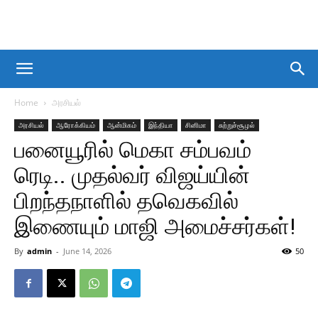
Home
அரசியல்
அரசியல்
ஆரோக்கியம்
ஆன்மிகம்
இந்தியா
சினிமா
சுற்றுச்சூழல்
பனையூரில் மெகா சம்பவம்
ரெடி.. முதல்வர் விஜய்யின்
பிறந்தநாளில் தவெகவில்
இணையும் மாஜி அமைச்சர்கள்!
By
admin
-
June 14, 2026
50