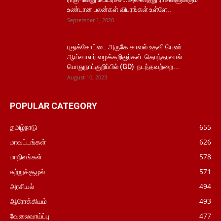
உண்டான பலன்கள் விபரங்கள் உள்ளே..
September 1, 2020
புதுக்கோட்டை அருகே காவல் உதவி பெண்
ஆய்வாளர் வழக்கறிஞர்கள் தொந்தரவால்
பொதுநாட்குறிப்பில் (GD) நடந்தவற்றை...
August 10, 2023
POPULAR CATEGORY
தமிழ்நாடு
655
மாவட்டங்கள்
626
மாநிலங்கள்
578
சுற்றுச்சூழல்
571
அரசியல்
494
ஆரோக்கியம்
493
வேலைவாய்ப்பு
477