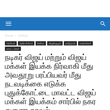
Home
அரசியல்
அரசியல்
ஆரோக்கியம்
சினிமா
சுற்றுச்சூழல்
தமிழ்நாடு
மாநிலங்கள்
மாவட்டங்கள்
நடிகர் விஜய் மற்றும் விஜய்
மக்கள் இயக்க நிர்வாகி மீது
அவதூறு பரப்பியவர் மீது
நடவடிக்கை எடுக்க
புதுக்கோட்டை மாவட்ட விஜய்
மக்கள் இயக்கம் சார்பில் நகர