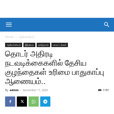
Home
ஆரோக்கியம்
ஆரோக்கியம்
இந்தியா
தமிழ்நாடு
மாவட்டங்கள்
தொடர் அதிரடி
நடவடிக்கைகளில் தேசிய
குழந்தைகள் உரிமை பாதுகாப்பு
ஆணையம்..
By
admin
-
November 11, 2020
1191