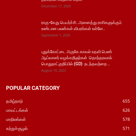
December 17, 2020
ராகு-கேது பெயர்ச்சி..அனைத்து ராசிகளுக்கும்
உண்டான பலன்கள் விபரங்கள் உள்ளே..
September 1, 2020
புதுக்கோட்டை அருகே காவல் உதவி பெண்
ஆய்வாளர் வழக்கறிஞர்கள் தொந்தரவால்
பொதுநாட்குறிப்பில் (GD) நடந்தவற்றை...
August 10, 2023
POPULAR CATEGORY
தமிழ்நாடு
655
மாவட்டங்கள்
626
மாநிலங்கள்
578
சுற்றுச்சூழல்
571