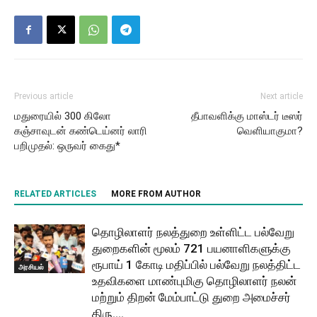
Previous article
Next article
மதுரையில் 300 கிலோ
தீபாவளிக்கு மாஸ்டர் டீஸர்
கஞ்சாவுடன் கண்டெய்னர் லாரி
வெளியாகுமா?
பறிமுதல்: ஒருவர் கைது*
RELATED ARTICLES
MORE FROM AUTHOR
தொழிலாளர் நலத்துறை உள்ளிட்ட பல்வேறு
துறைகளின் மூலம் 721 பயனாளிகளுக்கு
ரூபாய் 1 கோடி மதிப்பில் பல்வேறு நலத்திட்ட
அரசியல்
உதவிகளை மாண்புமிகு தொழிலாளர் நலன்
மற்றும் திறன் மேம்பாட்டு துறை அமைச்சர்
திரு....