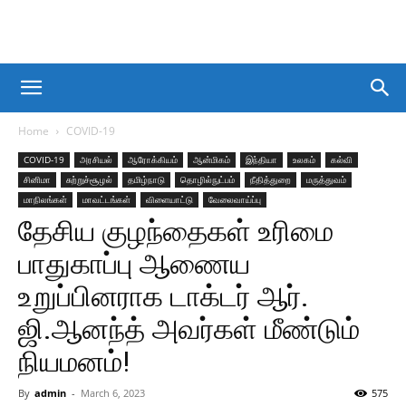
Home
COVID-19
COVID-19
அரசியல்
ஆரோக்கியம்
ஆன்மிகம்
இந்தியா
உலகம்
கல்வி
சினிமா
சுற்றுச்சூழல்
தமிழ்நாடு
தொழில்நுட்பம்
நீதித்துறை
மருத்துவம்
மாநிலங்கள்
மாவட்டங்கள்
விளையாட்டு
வேலைவாய்ப்பு
தேசிய குழந்தைகள் உரிமை
பாதுகாப்பு ஆணைய
உறுப்பினராக டாக்டர் ஆர்.
ஜி.ஆனந்த் அவர்கள் மீண்டும்
நியமனம்!
By
admin
-
March 6, 2023
575