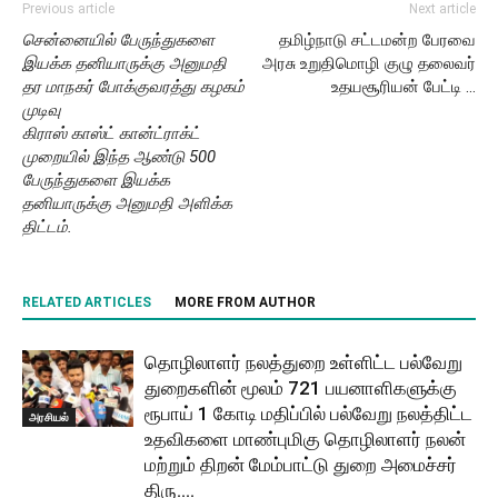
Previous article
Next article
சென்னையில் பேருந்துகளை
தமிழ்நாடு சட்டமன்ற பேரவை
இயக்க தனியாருக்கு அனுமதி
அரசு உறுதிமொழி குழு தலைவர்
தர மாநகர் போக்குவரத்து கழகம்
உதயசூரியன் பேட்டி …
முடிவு
கிராஸ் காஸ்ட் கான்ட்ராக்ட்
முறையில் இந்த ஆண்டு 500
பேருந்துகளை இயக்க
தனியாருக்கு அனுமதி அளிக்க
திட்டம்.
RELATED ARTICLES
MORE FROM AUTHOR
தொழிலாளர் நலத்துறை உள்ளிட்ட பல்வேறு
துறைகளின் மூலம் 721 பயனாளிகளுக்கு
ரூபாய் 1 கோடி மதிப்பில் பல்வேறு நலத்திட்ட
அரசியல்
உதவிகளை மாண்புமிகு தொழிலாளர் நலன்
மற்றும் திறன் மேம்பாட்டு துறை அமைச்சர்
திரு....