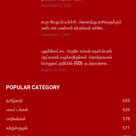
December 17, 2020
ராகு-கேது பெயர்ச்சி..அனைத்து ராசிகளுக்கும்
உண்டான பலன்கள் விபரங்கள் உள்ளே..
September 1, 2020
புதுக்கோட்டை அருகே காவல் உதவி பெண்
ஆய்வாளர் வழக்கறிஞர்கள் தொந்தரவால்
பொதுநாட்குறிப்பில் (GD) நடந்தவற்றை...
August 10, 2023
POPULAR CATEGORY
தமிழ்நாடு
655
மாவட்டங்கள்
626
மாநிலங்கள்
578
சுற்றுச்சூழல்
571