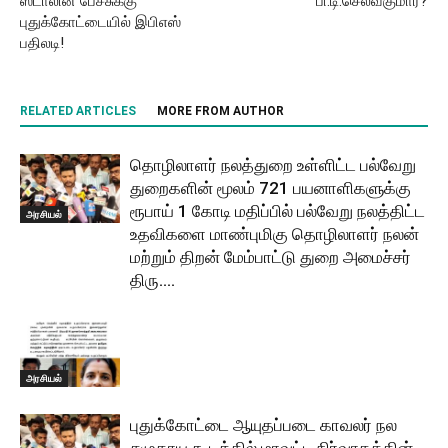
ஸ்டாலின் பேச்சுக்கு
பி.டி.செல்வகுமார்?
புதுக்கோட்டையில் இபிஎஸ்
பதிலடி!
RELATED ARTICLES
MORE FROM AUTHOR
தொழிலாளர் நலத்துறை உள்ளிட்ட பல்வேறு
துறைகளின் மூலம் 721 பயனாளிகளுக்கு
ரூபாய் 1 கோடி மதிப்பில் பல்வேறு நலத்திட்ட
அரசியல்
உதவிகளை மாண்புமிகு தொழிலாளர் நலன்
மற்றும் திறன் மேம்பாட்டு துறை அமைச்சர்
திரு....
அரசியல்
புதுக்கோட்டை ஆயுதப்படை காவலர் நல