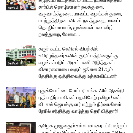
சமுதாய கூடத்தில் மாவட்ட நிர்வாகத்தின்
சார்பில் தொழிலாளர் நலத்துறை,
அரசியல்
வருவாய்த்துறை, மாவட்ட வழங்கல் துறை,
மாற்றுத்திறனாளிகள் நலத்துறை, மாவட்ட
தொழில் மையம், முன்னாள் படைவீரர்
நலத்துறை, வேலை...
கரூர் கூட்ட நெரிசல் விபத்தில்
உயிரிழந்தவர்களின் குடும்பத்தினருக்கு
வழங்கப்படும் அரசுப் பணி அடுத்தகட்ட
அரசியல்
விசாரணையை வரும் ஜூலை 21ஆம்
தேதிக்கு ஒத்திவைத்து உத்தரவிட்டனர்
புதுக்கோட்டை ரோட்டரி சங்க 74ம் ஆண்டு
புதிய நிர்வாகிகள் பதவியேற்பு விழா! எஸ்.
வி. எஸ் ஜெயக்குமார் மற்றும் நிர்வாகிகள்
அரசியல்
நேரில் சந்தித்து வாழ்த்து தெரிவித்தார்!
தமிழக முழுவதும் உள்ள மாநகராட்சி மற்றும்
நகராட்சிகளில் லஞ்ச ஒழிப்புத்துறை அதிரடி