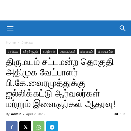
Home
அரசியல்
அரசியல்
சுற்றுச்சூழல்
தமிழ்நாடு
மாவட்டங்கள்
விவசாயம்
விளையாட்டு
திருமயம் சட்டமன்ற தொகுதி
அதிமுக வேட்பாளர்
பி.கே.வைரமுத்துக்கு
ஜல்லிக்கட்டு ஆர்வலர்கள்
மற்றும் இளைஞர்கள் ஆதரவு!
By
admin
-
April 2, 2026
133