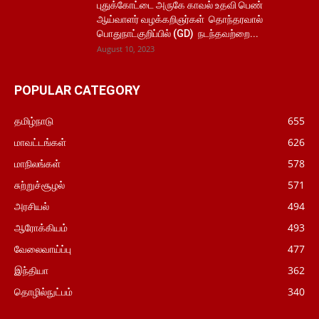
புதுக்கோட்டை அருகே காவல் உதவி பெண்
ஆய்வாளர் வழக்கறிஞர்கள் தொந்தரவால்
பொதுநாட்குறிப்பில் (GD) நடந்தவற்றை...
August 10, 2023
POPULAR CATEGORY
தமிழ்நாடு
655
மாவட்டங்கள்
626
மாநிலங்கள்
578
சுற்றுச்சூழல்
571
அரசியல்
494
ஆரோக்கியம்
493
வேலைவாய்ப்பு
477
இந்தியா
362
தொழில்நுட்பம்
340