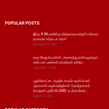
POPULAR POSTS
இரவு 9.30 மணிக்கு விடுதலையாகிறார் சசிகலா:
தயாரான கர்நாடக அரசு!
December 17, 2020
ராகு-கேது பெயர்ச்சி..அனைத்து ராசிகளுக்கும்
உண்டான பலன்கள் விபரங்கள் உள்ளே..
September 1, 2020
புதுக்கோட்டை அருகே காவல் உதவி பெண்
ஆய்வாளர் வழக்கறிஞர்கள் தொந்தரவால்
பொதுநாட்குறிப்பில் (GD) நடந்தவற்றை...
August 10, 2023