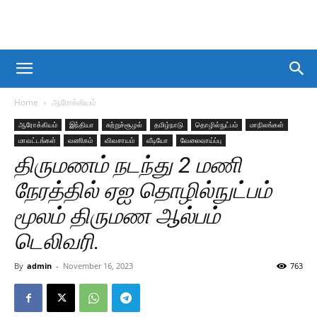
Home
ஆரோக்கியம்
ஆரோக்கியம்
இந்தியா
சுற்றுச்சூழல்
தமிழ்நாடு
தொழில்நுட்பம்
மாநிலங்கள்
மாவட்டங்கள்
வணிகம்
விவசாயம்
வீடியோ
வேலைவாய்ப்பு
திருமணம் நடந்து 2 மணி
நேரத்தில் ஏஐ தொழில்நுட்பம்
மூலம் திருமண ஆல்பம்
டெலிவரி.
By
admin
-
November 16, 2023
763