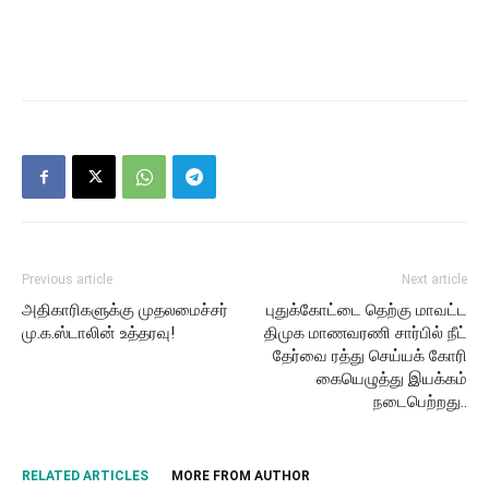
Previous article
Next article
அதிகாரிகளுக்கு முதலமைச்சர்
புதுக்கோட்டை தெற்கு மாவட்ட
மு.க.ஸ்டாலின் உத்தரவு!
திமுக மாணவரணி சார்பில் நீட்
தேர்வை ரத்து செய்யக் கோரி
கையெழுத்து இயக்கம்
நடைபெற்றது..
RELATED ARTICLES
MORE FROM AUTHOR