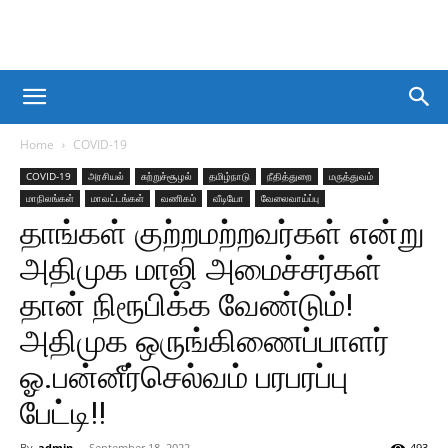
Home
COVID-19
COVID-19
அரசியல்
சுற்றுச்சூழல்
தமிழ்நாடு
நீதித்துறை
மருத்துவம்
மாநிலங்கள்
மாவட்டங்கள்
வணிகம்
வீடியோ
வேலைவாய்ப்பு
தாங்கள் குற்றமற்றவர்கள் என்று
அதிமுக மாஜி அமைச்சர்கள்
தான் நிரூபிக்க வேண்டும்!
அதிமுக ஒருங்கிணைப்பாளர்
ஓ.பன்னீர்செல்வம் பரபரப்பு
பேட்டி!!
By
admin
-
September 18, 2022
493