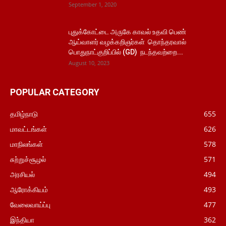
September 1, 2020
புதுக்கோட்டை அருகே காவல் உதவி பெண்
ஆய்வாளர் வழக்கறிஞர்கள் தொந்தரவால்
பொதுநாட்குறிப்பில் (GD) நடந்தவற்றை...
August 10, 2023
POPULAR CATEGORY
தமிழ்நாடு
655
மாவட்டங்கள்
626
மாநிலங்கள்
578
சுற்றுச்சூழல்
571
அரசியல்
494
ஆரோக்கியம்
493
வேலைவாய்ப்பு
477
இந்தியா
362