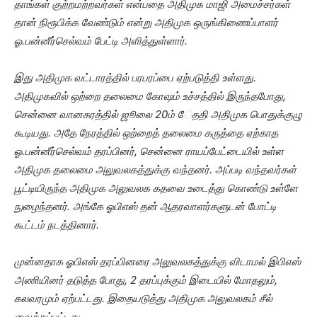
தாங்கள் குற்றமற்றவர்கள் என்பதை அதிமுக மாஜி அமைச்சர்கள்
தான் நிரூபிக்க வேண்டும் என்று அதிமுக ஒருங்கிணைப்பாளர்
ஓ.பன்னீர்செல்வம் பேட்டி அளித்துள்ளார்.
இது அதிமுக வட்டாரத்தில் பரபரப்பை ஏற்படுத்தி உள்ளது.
அதிமுகவில் ஒற்றை தலைமை கோஷம் உச்சத்தில் இருந்தபோது,
சென்னை வானகரத்தில் ஜூலை 20ம் ேததி அதிமுக பொதுக்குழு
கூடியது. அதே நேரத்தில் ஒற்றைத் தலைமை கருத்தை ஏற்காத
ஓ.பன்னீர்செல்வம் தரப்பினர், சென்னை ராயப்பேட்டையில் உள்ள
அதிமுக தலைமை அலுவலகத்துக்கு வந்தனர். அப்படி வந்தவர்கள்
பூட்டியிருந்த அதிமுக அலுவலக கதவை உடைத்து கொண்டு உள்ளே
நுழைந்தனர். அங்கே ஓபிஎஸ் தன் ஆதரவாளர்களுடன் போட்டி
கூட்டம் நடத்தினார்.
முன்னதாக ஓபிஎஸ் தரப்பினரை அலுவலகத்துக்கு விடாமல் இபிஎஸ்
அணியினர் தடுத்த போது, 2 தரப்புக்கும் இடையில் மோதலும்,
கலவரமும் ஏற்பட்டது. இதையடுத்து அதிமுக அலுவலகம் சீல்
வைக்கப்பட்டது.