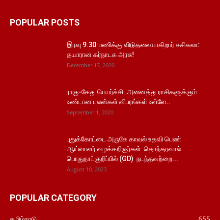
POPULAR POSTS
இரவு 9.30 மணிக்கு விடுதலையாகிறார் சசிகலா:
தயாரான கர்நாடக அரசு!
December 17, 2020
ராகு-கேது பெயர்ச்சி..அனைத்து ராசிகளுக்கும்
உண்டான பலன்கள் விபரங்கள் உள்ளே..
September 1, 2020
புதுக்கோட்டை அருகே காவல் உதவி பெண்
ஆய்வாளர் வழக்கறிஞர்கள் தொந்தரவால்
பொதுநாட்குறிப்பில் (GD) நடந்தவற்றை...
August 10, 2023
POPULAR CATEGORY
தமிழ்நாடு
655