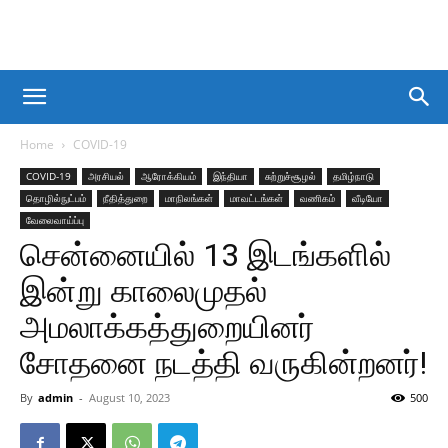
Home
COVID-19
COVID-19
அரசியல்
ஆரோக்கியம்
இந்தியா
சுற்றுச்சூழல்
தமிழ்நாடு
தொழில்நுட்பம்
நீதித்துறை
மாநிலங்கள்
மாவட்டங்கள்
வணிகம்
வீடியோ
வேலைவாய்ப்பு
சென்னையில் 13 இடங்களில்
இன்று காலைமுதல்
அமலாக்கத்துறையினர்
சோதனை நடத்தி வருகின்றனர்!
By
admin
-
August 10, 2023
500