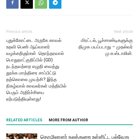
Previous article
Next article
புதுக்கோட்டை அருகே காவல்
மிரட்டல், பூச்சாண்டிகளுக்கு
உதவி பெண் ஆய்வாளர்
திமுக பயப்படாது – முதல்வர்
வழக்கறிஞர்கள் தொந்தரவால்
மு.க.ஸ்டாலின்.
பொதுநாட்குறிப்பில் (GD)
நடந்தவற்றை எழுதி வைத்து
தூக்க மாத்திரை சாப்பிட்டு
தற்கொலை முயற்சி? இந்த
நிகழ்வால் காவலர்கள் மத்தியில்
பெரும் அதிர்ச்சியை
ஏற்படுத்தியுள்ளது!
RELATED ARTICLES
MORE FROM AUTHOR
தொழிலாளர் நலத்துறை உள்ளிட்ட பல்வேறு