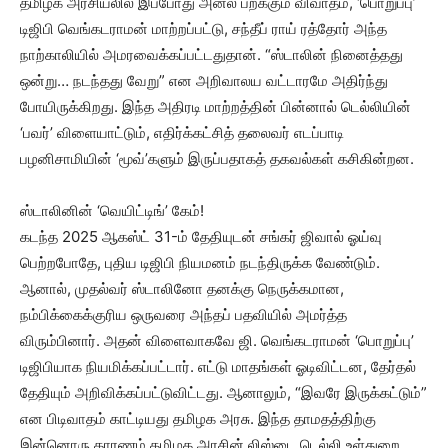
தமிழக அரசியலில் இப்போது அனல் பறக்கும் விவாதம், ‘பொறுப்பு’
டிஜிபி வெங்கடராமன் மாற்றப்பட்டு, சந்தீப் ராய் ரத்தோர் அந்த
நாற்காலியில் அமரவைக்கப்பட்டதுதான். “ஸ்டாலின் நினைத்தது
ஒன்று… நடந்தது வேறு” என அறிவாலய வட்டாரமே அதிர்ந்து
போயிருக்கிறது. இந்த அதிரடி மாற்றத்தின் பின்னால் டெல்லியின்
‘பவர்’ விளையாட்டும், எதிர்க்கட்சித் தலைவர் எடப்பாடி
பழனிசாமியின் ‘மூவ்’களும் இருப்பதாகத் தகவல்கள் கசிகின்றன.
ஸ்டாலினின் ‘வெயிட்டிங்’ கேம்!
கடந்த 2025 ஆகஸ்ட் 31-ம் தேதியுடன் சங்கர் ஜிவால் ஓய்வு
பெற்றபோதே, புதிய டிஜிபி நியமனம் நடந்திருக்க வேண்டும்.
ஆனால், முதல்வர் ஸ்டாலினோ தனக்கு நெருக்கமான,
நம்பிக்கைக்குரிய ஒருவரை அந்தப் பதவியில் அமர்த்த
விரும்பினார். அதன் விளைவாகவே ஜி. வெங்கடராமன் ‘பொறுப்பு’
டிஜிபியாக நியமிக்கப்பட்டார். எட்டு மாதங்கள் ஓடிவிட்டன, தேர்தல்
தேதியும் அறிவிக்கப்பட்டுவிட்டது. ஆனாலும், “இவரே இருக்கட்டும்”
என பிடிவாதம் காட்டியது தமிழக அரசு. இந்த தாமதத்திற்கு
இன்னொரு காரணம் தமிழக அரசின் லிஸ்டை டெல்லி உள்துறை