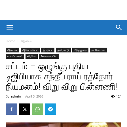
Home
அரசியல்
அரசியல்
ஆரோக்கியம்
இந்தியா
தமிழ்நாடு
நீதித்துறை
மாநிலங்கள்
மாவட்டங்கள்
வீடியோ
வேலைவாய்ப்பு
சட்டம் – ஒழுங்கு புதிய
டிஜிபியாக சந்தீப் ராய் ரத்தோர்
நியமனம்! விறு விறு பின்னணி!
By
admin
-
April 3, 2026
124