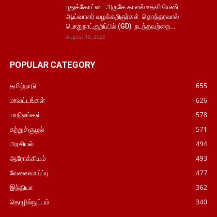
புதுக்கோட்டை அருகே காவல் உதவி பெண்
ஆய்வாளர் வழக்கறிஞர்கள் தொந்தரவால்
பொதுநாட்குறிப்பில் (GD) நடந்தவற்றை...
August 10, 2023
POPULAR CATEGORY
தமிழ்நாடு
655
மாவட்டங்கள்
626
மாநிலங்கள்
578
சுற்றுச்சூழல்
571
அரசியல்
494
ஆரோக்கியம்
493
வேலைவாய்ப்பு
477
இந்தியா
362
தொழில்நுட்பம்
340