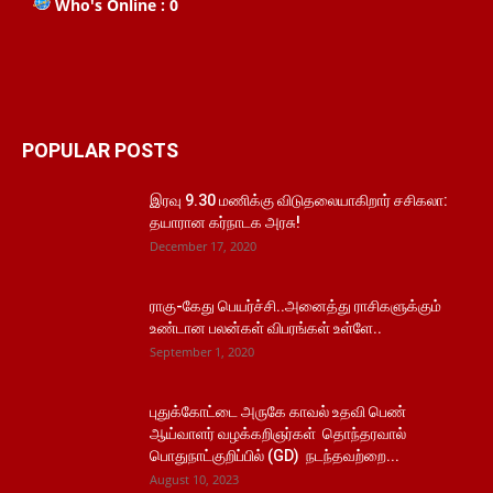
Who's Online : 0
POPULAR POSTS
இரவு 9.30 மணிக்கு விடுதலையாகிறார் சசிகலா:
தயாரான கர்நாடக அரசு!
December 17, 2020
ராகு-கேது பெயர்ச்சி..அனைத்து ராசிகளுக்கும்
உண்டான பலன்கள் விபரங்கள் உள்ளே..
September 1, 2020
புதுக்கோட்டை அருகே காவல் உதவி பெண்
ஆய்வாளர் வழக்கறிஞர்கள் தொந்தரவால்
பொதுநாட்குறிப்பில் (GD) நடந்தவற்றை...
August 10, 2023