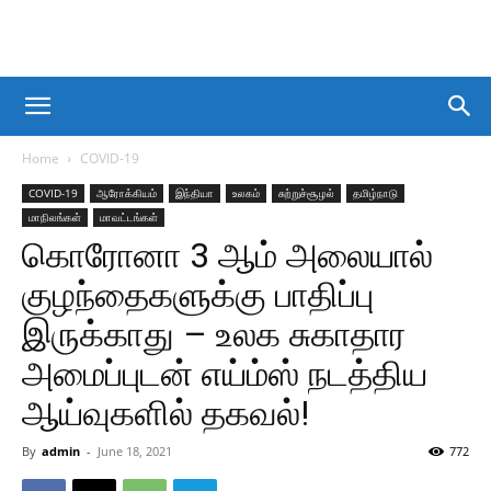
Home
COVID-19
COVID-19
ஆரோக்கியம்
இந்தியா
உலகம்
சுற்றுச்சூழல்
தமிழ்நாடு
மாநிலங்கள்
மாவட்டங்கள்
கொரோனா 3 ஆம் அலையால்
குழந்தைகளுக்கு பாதிப்பு
இருக்காது – உலக சுகாதார
அமைப்புடன் எய்ம்ஸ் நடத்திய
ஆய்வுகளில் தகவல்!
By
admin
-
June 18, 2021
772