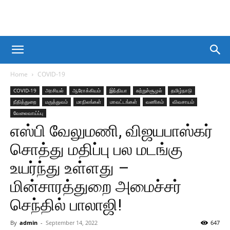
Home
COVID-19
COVID-19
அரசியல்
ஆரோக்கியம்
இந்தியா
சுற்றுச்சூழல்
தமிழ்நாடு
நீதித்துறை
மருத்துவம்
மாநிலங்கள்
மாவட்டங்கள்
வணிகம்
விவசாயம்
வேலைவாய்ப்பு
எஸ்பி வேலுமணி, விஜயபாஸ்கர்
சொத்து மதிப்பு பல மடங்கு
உயர்ந்து உள்ளது –
மின்சாரத்துறை அமைச்சர்
செந்தில் பாலாஜி!
By
admin
-
September 14, 2022
647