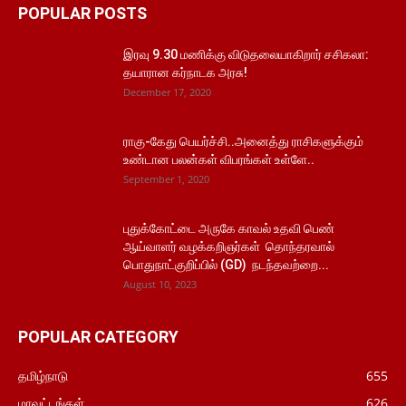
POPULAR POSTS
இரவு 9.30 மணிக்கு விடுதலையாகிறார் சசிகலா:
தயாரான கர்நாடக அரசு!
December 17, 2020
ராகு-கேது பெயர்ச்சி..அனைத்து ராசிகளுக்கும்
உண்டான பலன்கள் விபரங்கள் உள்ளே..
September 1, 2020
புதுக்கோட்டை அருகே காவல் உதவி பெண்
ஆய்வாளர் வழக்கறிஞர்கள் தொந்தரவால்
பொதுநாட்குறிப்பில் (GD) நடந்தவற்றை...
August 10, 2023
POPULAR CATEGORY
தமிழ்நாடு
655
மாவட்டங்கள்
626