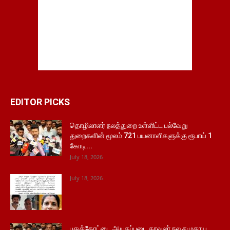
EDITOR PICKS
தொழிலாளர் நலத்துறை உள்ளிட்ட பல்வேறு
துறைகளின் மூலம் 721 பயனாளிகளுக்கு ரூபாய் 1
கோடி...
July 18, 2026
July 18, 2026
புதுக்கோட்டை ஆயுதப்படை காவலர் நல சமுதாய