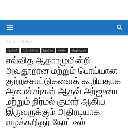
Home
அரசியல்
அரசியல்
ஆரோக்கியம்
இந்தியா
சினிமா
சுற்றுச்சூழல்
எவ்வித ஆதாரமுமின்றி
அவதூறான மற்றும் பொய்யான
குற்றச்சாட்டுகளைக் கூறியதாக
அமைச்சர்கள் ஆதவ் அர்ஜுனா
மற்றும் நிர்மல் குமார் ஆகிய
இருவருக்கும் அதிரடியாக
வழக்கறிஞர் நோட்டீஸ்