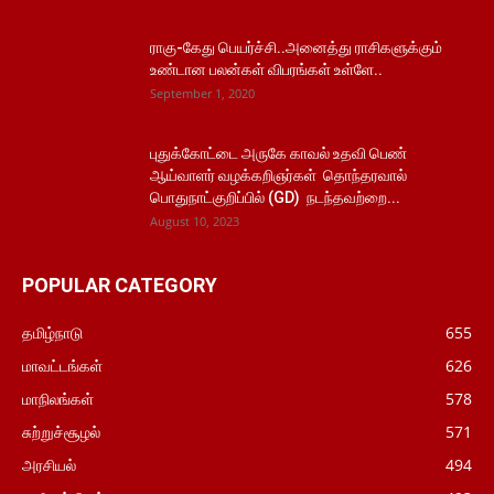
ராகு-கேது பெயர்ச்சி..அனைத்து ராசிகளுக்கும்
உண்டான பலன்கள் விபரங்கள் உள்ளே..
September 1, 2020
புதுக்கோட்டை அருகே காவல் உதவி பெண்
ஆய்வாளர் வழக்கறிஞர்கள் தொந்தரவால்
பொதுநாட்குறிப்பில் (GD) நடந்தவற்றை...
August 10, 2023
POPULAR CATEGORY
தமிழ்நாடு
655
மாவட்டங்கள்
626
மாநிலங்கள்
578
சுற்றுச்சூழல்
571
அரசியல்
494