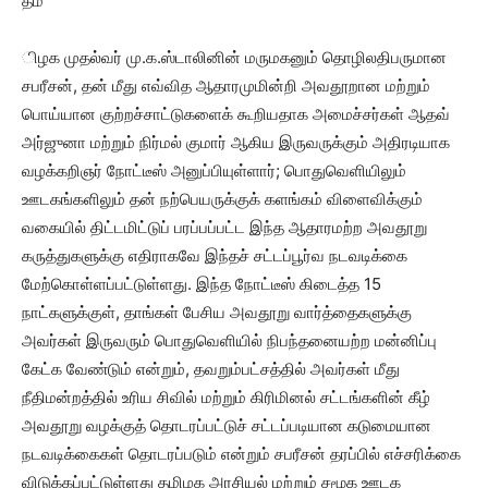
தம
ிழக முதல்வர் மு.க.ஸ்டாலினின் மருமகனும் தொழிலதிபருமான
சபரீசன், தன் மீது எவ்வித ஆதாரமுமின்றி அவதூறான மற்றும்
பொய்யான குற்றச்சாட்டுகளைக் கூறியதாக அமைச்சர்கள் ஆதவ்
அர்ஜுனா மற்றும் நிர்மல் குமார் ஆகிய இருவருக்கும் அதிரடியாக
வழக்கறிஞர் நோட்டீஸ் அனுப்பியுள்ளார்; பொதுவெளியிலும்
ஊடகங்களிலும் தன் நற்பெயருக்குக் களங்கம் விளைவிக்கும்
வகையில் திட்டமிட்டுப் பரப்பப்பட்ட இந்த ஆதாரமற்ற அவதூறு
கருத்துகளுக்கு எதிராகவே இந்தச் சட்டப்பூர்வ நடவடிக்கை
மேற்கொள்ளப்பட்டுள்ளது. இந்த நோட்டீஸ் கிடைத்த 15
நாட்களுக்குள், தாங்கள் பேசிய அவதூறு வார்த்தைகளுக்கு
அவர்கள் இருவரும் பொதுவெளியில் நிபந்தனையற்ற மன்னிப்பு
கேட்க வேண்டும் என்றும், தவறும்பட்சத்தில் அவர்கள் மீது
நீதிமன்றத்தில் உரிய சிவில் மற்றும் கிரிமினல் சட்டங்களின் கீழ்
அவதூறு வழக்குத் தொடரப்பட்டுச் சட்டப்படியான கடுமையான
நடவடிக்கைகள் தொடரப்படும் என்றும் சபரீசன் தரப்பில் எச்சரிக்கை
விடுக்கப்பட்டுள்ளது தமிழக அரசியல் மற்றும் சமூக ஊடக