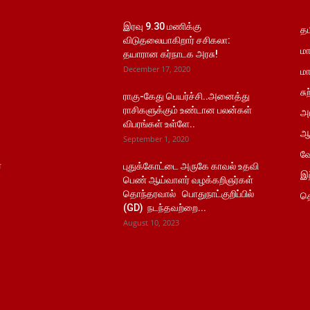
இரவு 9.30 மணிக்கு
தம
விடுதலையாகிறார் சசிகலா:
மா
தயாரான கர்நாடக அரசு!
December 17, 2020
மா
சு
ராகு-கேது பெயர்ச்சி..அனைத்து
ராசிகளுக்கும் உண்டான பலன்கள்
அர
விபரங்கள் உள்ளே..
ஆ
September 1, 2020
வே
்
புதுக்கோட்டை அருகே காவல் உதவி
இந
பெண் ஆய்வாளர் வழக்கறிஞர்கள்
தொந்தரவால் பொதுநாட்குறிப்பில்
தொ
(GD) நடந்தவற்றை...
August 10, 2023