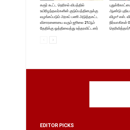
கரூர் கூட்ட நெரிசல் விபத்தில்
புதுக்கோட்டை
உயிரிழந்தவர்களின் குடும்பத்தினருக்கு
ஆண்டு புதிய 
வழங்கப்படும் அரசுப் பணி அடுத்தகட்ட
விழா! எஸ். வி
விசாரணையை வரும் ஜூலை 21ஆம்
நிர்வாகிகள் ந
தேதிக்கு ஒத்திவைத்து உத்தரவிட்டனர்
தெரிவித்தார்
EDITOR PICKS