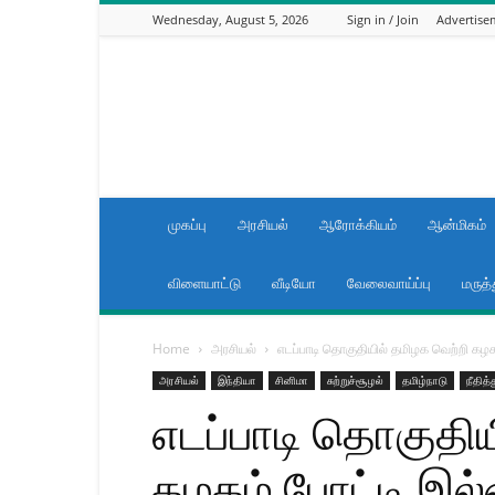
Wednesday, August 5, 2026
Sign in / Join
Advertise
News
now
Tamilnadu
முகப்பு
அரசியல்
ஆரோக்கியம்
ஆன்மிகம்
விளையாட்டு
வீடியோ
வேலைவாய்ப்பு
மருத்
Home
அரசியல்
எடப்பாடி தொகுதியில் தமிழக வெற்றி கழக
அரசியல்
இந்தியா
சினிமா
சுற்றுச்சூழல்
தமிழ்நாடு
நீதித
எடப்பாடி தொகுதிய
கழகம் போட்டி இல