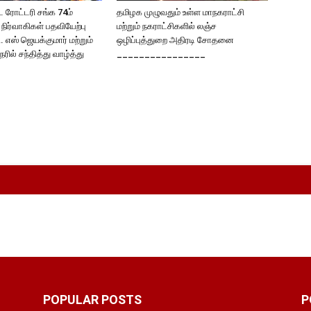
 ரோட்டரி சங்க 74ம்
தமிழக முழுவதும் உள்ள மாநகராட்சி
நிர்வாகிகள் பதவியேற்பு
மற்றும் நகராட்சிகளில் லஞ்ச
. எஸ் ஜெயக்குமார் மற்றும்
ஒழிப்புத்துறை அதிரடி சோதனை
ேரில் சந்தித்து வாழ்த்து
________________
!
POPULAR POSTS
P