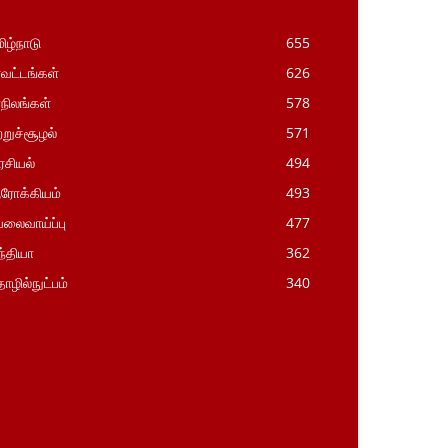
ிழ்நாடு
655
வட்டங்கள்
626
நிலங்கள்
578
ற்றுச்சூழல்
571
சியல்
494
ரோக்கியம்
493
லைவாய்ப்பு
477
்தியா
362
ழில்நுட்பம்
340