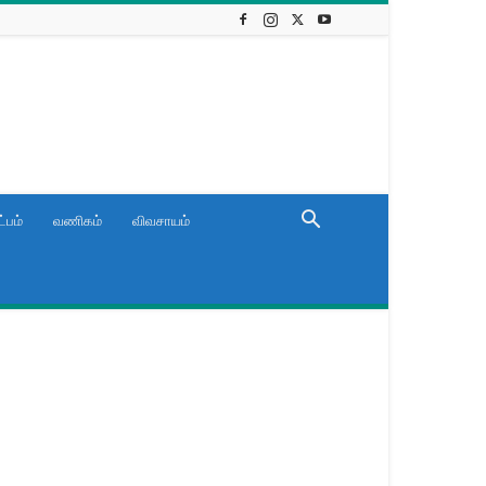
்பம்
வணிகம்
விவசாயம்