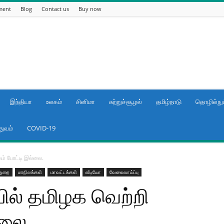
ment
Blog
Contact us
Buy now
இந்தியா
உலகம்
சினிமா
சுற்றுச்சூழல்
தமிழ்நாடு
தொழில்நுட
துவம்
COVID-19
ம் போட்டி இல்லை.
்துறை
மாநிலங்கள்
மாவட்டங்கள்
வீடியோ
வேலைவாய்ப்பு
ில் தமிழக வெற்றி
்லை.