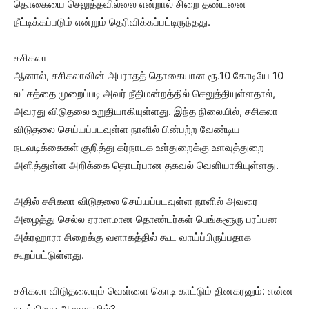
தொகையை செலுத்தவில்லை என்றால் சிறை தண்டனை
நீட்டிக்கப்படும் என்றும் தெரிவிக்கப்பட்டிருந்தது.
சசிகலா
ஆனால், சசிகலாவின் அபராதத் தொகையான ரூ.10 கோடியே 10
லட்சத்தை முறைப்படி அவர் நீதிமன்றத்தில் செலுத்தியுள்ளதால்,
அவரது விடுதலை உறுதியாகியுள்ளது. இந்த நிலையில், சசிகலா
விடுதலை செய்யப்படவுள்ள நாளில் பின்பற்ற வேண்டிய
நடவடிக்கைகள் குறித்து கர்நாடக உள்துறைக்கு உளவுத்துறை
அளித்துள்ள அறிக்கை தொடர்பான தகவல் வெளியாகியுள்ளது.
அதில் சசிகலா விடுதலை செய்யப்படவுள்ள நாளில் அவரை
அழைத்து செல்ல ஏராளமான தொண்டர்கள் பெங்களூரு பரப்பன
அக்ரஹாரா சிறைக்கு வளாகத்தில் கூட வாய்ப்பிருப்பதாக
கூறப்பட்டுள்ளது.
சசிகலா விடுதலையும் வெள்ளை கொடி காட்டும் தினகரனும்: என்ன
நடக்கிறது அமமுகவில்?