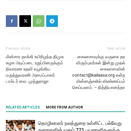
Previous article
Next article
மின்சார தாக்கி உயிரிழந்த திமுக
கைலாசாவுக்கு வருகை தர
கழக அடிப்படை உறுப்பினருக்கும்
விரும்புவர்கள் இன்று முதல்
நிவாரண உதவி வழங்கிய
கைலாசாவின்
மருத்துவரணி அமைப்பாளர்
contact@kailaasa.org என்ற
டாக்டர் வை. முத்துராஜா
மின்னஞ்சலில் விண்ணப்பம்
செய்யலாம். – நித்தியானந்தா
RELATED ARTICLES
MORE FROM AUTHOR
தொழிலாளர் நலத்துறை உள்ளிட்ட பல்வேறு
துறைகளின் மூலம் 721 பயனாளிகளுக்கு