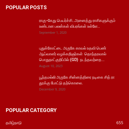
POPULAR POSTS
ராகு-கேது பெயர்ச்சி..அனைத்து ராசிகளுக்கும்
உண்டான பலன்கள் விபரங்கள் உள்ளே..
September 1, 2020
புதுக்கோட்டை அருகே காவல் உதவி பெண்
ஆய்வாளர் வழக்கறிஞர்கள் தொந்தரவால்
பொதுநாட்குறிப்பில் (GD) நடந்தவற்றை...
August 10, 2023
பூந்தமல்லி அருகே சின்னத்திரை நடிகை சித் ரா
தூக்கு போட்டு தற்கொலை.
December 9, 2020
POPULAR CATEGORY
தமிழ்நாடு
655