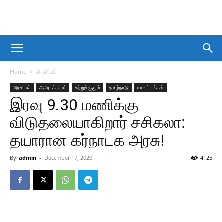
Home
அரசியல்
அரசியல்
ஆரோக்கியம்
சுற்றுச்சூழல்
தமிழ்நாடு
மாவட்டங்கள்
இரவு 9.30 மணிக்கு
விடுதலையாகிறார் சசிகலா:
தயாரான கர்நாடக அரசு!
By
admin
-
December 17, 2020
4125