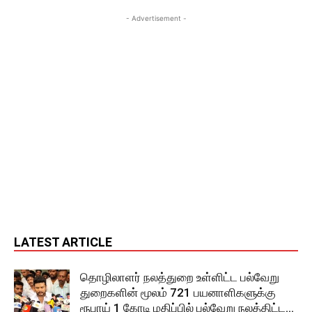
- Advertisement -
LATEST ARTICLE
தொழிலாளர் நலத்துறை உள்ளிட்ட பல்வேறு
துறைகளின் மூலம் 721 பயனாளிகளுக்கு
ரூபாய் 1 கோடி மதிப்பில் பல்வேறு நலத்திட்ட...