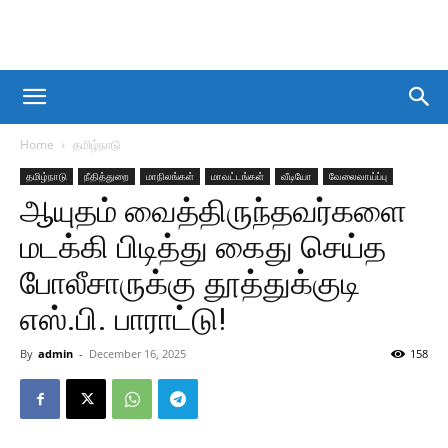
Home
தமிழ்நாடு
தமிழ்நாடு
நீதித்துறை
மாநிலங்கள்
மாவட்டங்கள்
வீடியோ
வேலைவாய்ப்பு
ஆயுதம் வைத்திருந்தவர்களை
மடக்கி பிடித்து கைது செய்த
போலீசாருக்கு தூத்துக்குடி
எஸ்.பி. பாராட்டு!
By
admin
-
December 16, 2025
158