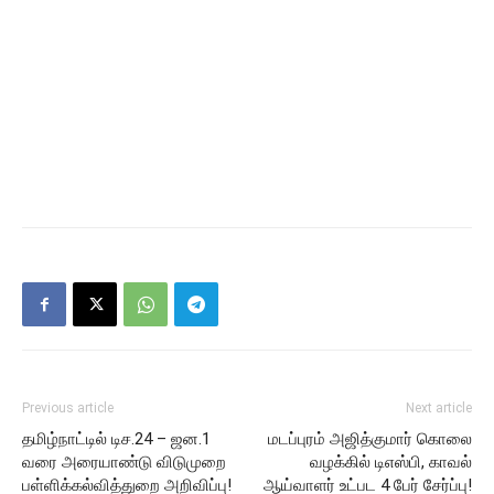
Previous article
Next article
தமிழ்நாட்டில் டிச.24 – ஜன.1
மடப்புரம் அஜித்குமார் கொலை
வரை அரையாண்டு விடுமுறை
வழக்கில் டிஎஸ்பி, காவல்
பள்ளிக்கல்வித்துறை அறிவிப்பு!
ஆய்வாளர் உட்பட 4 பேர் சேர்ப்பு!