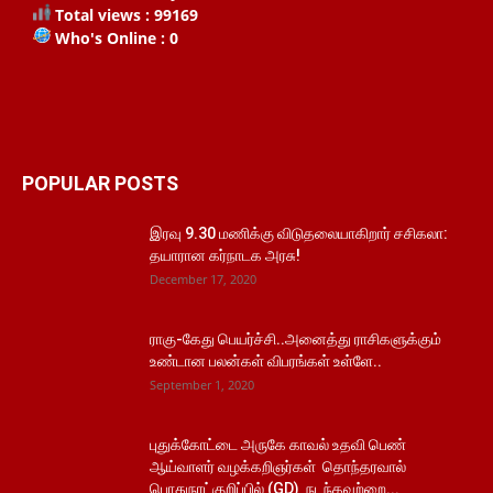
Total views : 99169
Who's Online : 0
POPULAR POSTS
இரவு 9.30 மணிக்கு விடுதலையாகிறார் சசிகலா:
தயாரான கர்நாடக அரசு!
December 17, 2020
ராகு-கேது பெயர்ச்சி..அனைத்து ராசிகளுக்கும்
உண்டான பலன்கள் விபரங்கள் உள்ளே..
September 1, 2020
புதுக்கோட்டை அருகே காவல் உதவி பெண்
ஆய்வாளர் வழக்கறிஞர்கள் தொந்தரவால்
பொதுநாட்குறிப்பில் (GD) நடந்தவற்றை...