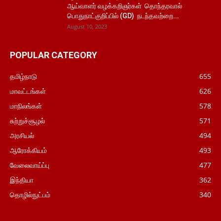
ஆய்வாளர் வழக்கறிஞர்கள் தொந்தரவால்
பொதுநாட்குறிப்பில் (GD) நடந்தவற்றை...
August 10, 2023
POPULAR CATEGORY
தமிழ்நாடு
655
மாவட்டங்கள்
626
மாநிலங்கள்
578
சுற்றுச்சூழல்
571
அரசியல்
494
ஆரோக்கியம்
493
வேலைவாய்ப்பு
477
இந்தியா
362
தொழில்நுட்பம்
340