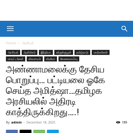
Home
அரசியல்
அரசியல்
ஆன்மிகம்
இந்தியா
சுற்றுச்சூழல்
தமிழ்நாடு
மாநிலங்கள்
மாவட்டங்கள்
விவசாயம்
வீடியோ
வேலைவாய்ப்பு
அண்ணாமலைக்கு தேசிய
பொறுப்பு… பட்டியலை ஓகே
செய்த அமித்ஷா…தமிழக
அரசியலில் அதிரடி
காத்திருக்கிறது….!
By
admin
-
December 18, 2025
189