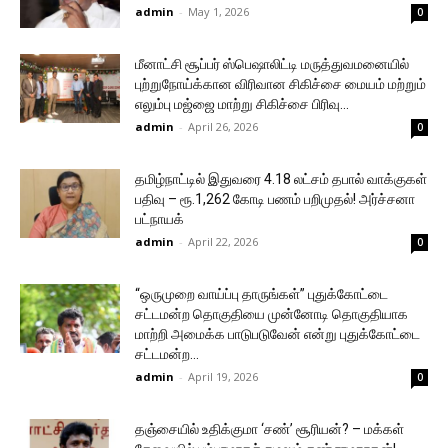
admin
-
May 1, 2026
0
மீனாட்சி சூப்பர் ஸ்பெஷாலிட்டி மருத்துவமனையில்
புற்றுநோய்க்கான விரிவான சிகிச்சை மையம் மற்றும்
எலும்பு மஜ்ஜை மாற்று சிகிச்சை பிரிவு...
admin
-
April 26, 2026
0
தமிழ்நாட்டில் இதுவரை 4.18 லட்சம் தபால் வாக்குகள்
பதிவு – ரூ.1,262 கோடி பணம் பறிமுதல்! அர்ச்சனா
பட்நாயக்
admin
-
April 22, 2026
0
“ஒருமுறை வாய்ப்பு தாருங்கள்” புதுக்கோட்டை
சட்டமன்ற தொகுதியை முன்னோடி தொகுதியாக
மாற்றி அமைக்க பாடுபடுவேன் என்று புதுக்கோட்டை
சட்டமன்ற...
admin
-
April 19, 2026
0
தஞ்சையில் உதிக்குமா ‘சண்’ சூரியன்? – மக்கள்