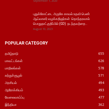
September 1, 2020
புதுக்கோட்டை அருகே காவல் உதவி பெண்
ஆய்வாளர் வழக்கறிஞர்கள் தொந்தரவால்
பொதுநாட்குறிப்பில் (GD) நடந்தவற்றை...
August 10, 2023
POPULAR CATEGORY
தமிழ்நாடு
655
மாவட்டங்கள்
626
மாநிலங்கள்
578
சுற்றுச்சூழல்
571
அரசியல்
494
ஆரோக்கியம்
493
வேலைவாய்ப்பு
477
இந்தியா
362