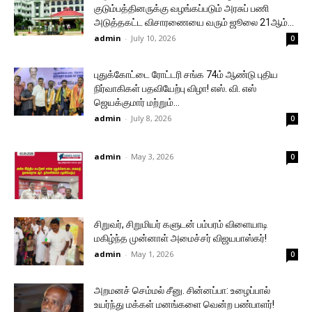
குடும்பத்தினருக்கு வழங்கப்படும் அரசுப் பணி
அடுத்தகட்ட விசாரணையை வரும் ஜூலை 21ஆம்...
admin
-
July 10, 2026
0
புதுக்கோட்டை ரோட்டரி சங்க 74ம் ஆண்டு புதிய
நிர்வாகிகள் பதவியேற்பு விழா! எஸ். வி. எஸ்
ஜெயக்குமார் மற்றும்...
admin
-
July 8, 2026
0
admin
-
May 3, 2026
0
சிறுவர், சிறுமியர் களுடன் பம்பரம் விளையாடி
மகிழ்ந்த முன்னாள் அமைச்சர் விஜயபாஸ்கர்!
admin
-
May 1, 2026
0
அறமனச் செம்மல் சீனு. சின்னப்பா: உழைப்பால்
உயர்ந்து மக்கள் மனங்களை வென்ற பண்பாளர்!