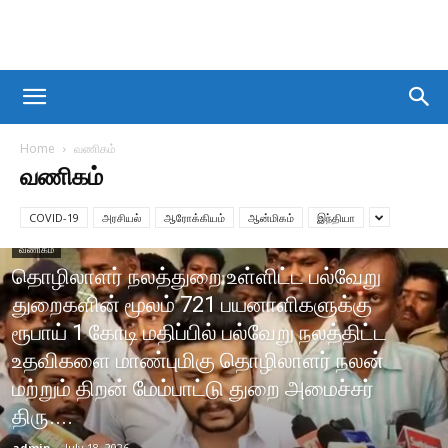
Home
வணிகம்
வணிகம்
COVID-19
அரசியல்
ஆரோக்கியம்
ஆன்மிகம்
இந்தியா
வணிகம்
தொழிலாளர் நலத்துறை உள்ளிட்ட பல்வேறு
துறைகளின் மூலம் 721 பயனாளிகளுக்கு
ரூபாய் 1 கோடி மதிப்பில் பல்வேறு நலத்திட்ட
உதவிகளை மாண்புமிகு தொழிலாளர் நலன்
மற்றும் திறன் மேம்பாட்டு துறை அமைச்சர்
திரு....
admin
-
July 18, 2026