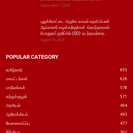
September 1, 2020
புதுக்கோட்டை அருகே காவல் உதவி பெண்
ஆய்வாளர் வழக்கறிஞர்கள் தொந்தரவால்
பொதுநாட்குறிப்பில் (GD) நடந்தவற்றை...
August 10, 2023
POPULAR CATEGORY
தமிழ்நாடு
655
மாவட்டங்கள்
626
மாநிலங்கள்
578
சுற்றுச்சூழல்
571
அரசியல்
494
ஆரோக்கியம்
493
வேலைவாய்ப்பு
477
இந்தியா
362