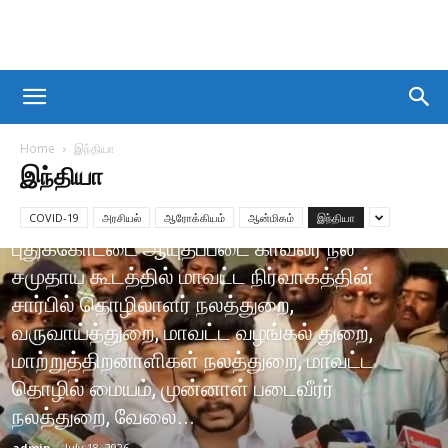
Home
இந்தியா
இந்தியா
COVID-19
அரசியல்
ஆரோக்கியம்
ஆன்மிகம்
இந்தியா
இந்தியா
புதுக்கோட்டை ஆயுதப்படை காவலர் நல
சமுதாய கூடத்தில் மாவட்ட நிர்வாகத்தின்
சார்பில் தொழிலாளர் நலத்துறை,
வருவாய்த்துறை, மாவட்ட வழங்கல் துறை,
மாற்றுத்திறனாளிகள் நலத்துறை, மாவட்ட
தொழில் மையம், முன்னாள் படைவீரர்
நலத்துறை, வேலை...
admin
-
July 18, 2026