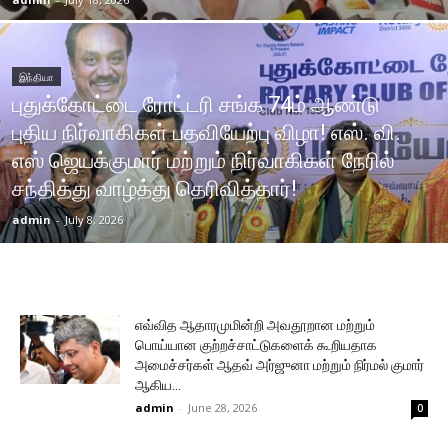
இந்தியா
புதுக்கோட்டை ரோட்டரி சங்க 74ம் ஆண்டு
புதிய நிர்வாகிகள் பதவியேற்பு விழா! எஸ். வி.
எஸ் ஜெயக்குமார் மற்றும் நிர்வாகிகள் நேரில்
சந்தித்து வாழ்த்து தெரிவித்தார்!
admin
-
July 8, 2026
எவ்வித ஆதாரமுமின்றி அவதூறான மற்றும்
பொய்யான குற்றச்சாட்டுகளைக் கூறியதாக
அமைச்சர்கள் ஆதவ் அர்ஜுனா மற்றும் நிர்மல் குமார்
ஆகிய...
admin
-
June 28, 2026
0