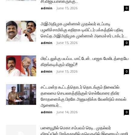
சி.விஜயபாஸ்கருக்கு...
admin
-
June 15, 2026
0
அஇஅதிமுக முன்னாள் முதல்வர் எடப்பாடி
பழனிச்சாமிக்கு எதிராக டிவிட்டர் பக்கத்தில் பதிவு
செய்த அஇஅதிமுக முன்னாள் அமைச்சர் டாக்டர்...
admin
-
June 15, 2026
0
மிரட்டலுக்கு பயப்பட மாட்டேன்.. பாஜக மேலிடத்தையே
கிறங்கடிக்கும் விஜய்!!
admin
-
June 15, 2026
0
சட்டமன்ற கூட்டத்தொடர் தொடங்கும் நிலையில்
தலைமை செயலகத்திற்குள் செல்வோரை தீவிர
சோதனைக்கு பிறகே அனுமதிக்க வேண்டும் காவல்
ஆணையர்...
admin
-
June 14, 2026
0
பனையூரில் மெகா சம்பவம் ரெடி.. முதல்வர்
விஜய்யின் பிறந்தநாளில் தவெகவில் இணையும் மாஜி