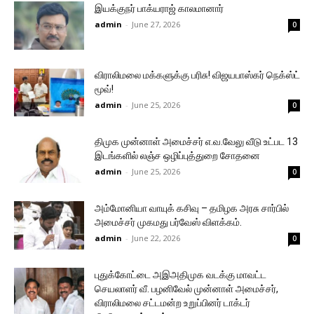
இயக்குநர் பாக்யராஜ் காலமானார்
admin
-
June 27, 2026
0
விராலிமலை மக்களுக்கு பரிசு! விஜயபாஸ்கர் நெக்ஸ்ட்
மூவ்!
admin
-
June 25, 2026
0
திமுக முன்னாள் அமைச்சர் எ.வ.வேலு வீடு உட்பட 13
இடங்களில் லஞ்ச ஒழிப்புத்துறை சோதனை
admin
-
June 25, 2026
0
அம்மோனியா வாயுக் கசிவு – தமிழக அரசு சார்பில்
அமைச்சர் முகமது பர்வேஸ் விளக்கம்.
admin
-
June 22, 2026
0
புதுக்கோட்டை அஇஅதிமுக வடக்கு மாவட்ட
செயலாளர் வீ. பழனிவேல் முன்னாள் அமைச்சர்,
விராலிமலை சட்டமன்ற உறுப்பினர் டாக்டர்