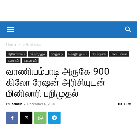
Home
ஆரோக்கியம்
ஆரோக்கியம்
சுற்றுச்சூழல்
தமிழ்நாடு
தொழில்நுட்பம்
நீதித்துறை
மாவட்டங்கள்
வணிகம்
விவசாயம்
வாணியம்பாடி அருகே 900
கிலோ ரேஷன் அரிசியுடன்
மினிலாரி பறிமுதல்
By
admin
-
December 6, 2020
1238