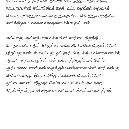
வட்டாட்சியருக்கு ரகசிய தகவல் கிடைத்தது. அதன்பேரில்,
நாட்டறம்பள்ளி வட்டாட்சியா் சுமதி, வட்ட வழங்கல் அலுவலா்
செல்வராஜ் மற்றும் வருவாய்த் துறையினா் கொத்தூா் பகுதியில்
சனிக்கிழமை வாகன சோதனையில் ஈடுபட்டனா்
அப்போது, அவ்வழியாக வந்த மினி லாரியை நிறுத்தி
சோதனையிட்டதில் 30 மூட்டைகளில் 900 கிலோ ரேஷன் அரிசி
இருப்பது கண்டறியப்பட்டது. ஓட்டுநரிடம் நடந்திய விசாரணையில்,
ஆந்திர மாநிலம் குப்பம் மண்டலம் சாந்திபுரத்தைச் சோ்ந்த
சூரியநாராயணன் என்பவருக்குச் சொந்தமான மினி லாரி என்பது
தெரிய வந்தது. இதையடுத்து மினிலாரி, ரேஷன் அரிசி
மூட்டைகளைப் பறிமுதல் செய்த வட்டாட்சியா், அவற்றை
திருப்பத்தூா் நுகா்பொருள் வாணிபக் கிடங்கில் ஒப்படைத்தாா்