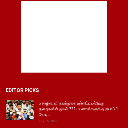
EDITOR PICKS
தொழிலாளர் நலத்துறை உள்ளிட்ட பல்வேறு
துறைகளின் மூலம் 721 பயனாளிகளுக்கு ரூபாய் 1
கோடி...
July 18, 2026