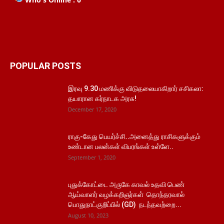
POPULAR POSTS
இரவு 9.30 மணிக்கு விடுதலையாகிறார் சசிகலா:
தயாரான கர்நாடக அரசு!
December 17, 2020
ராகு-கேது பெயர்ச்சி..அனைத்து ராசிகளுக்கும்
உண்டான பலன்கள் விபரங்கள் உள்ளே..
September 1, 2020
புதுக்கோட்டை அருகே காவல் உதவி பெண்
ஆய்வாளர் வழக்கறிஞர்கள் தொந்தரவால்
பொதுநாட்குறிப்பில் (GD) நடந்தவற்றை...
August 10, 2023