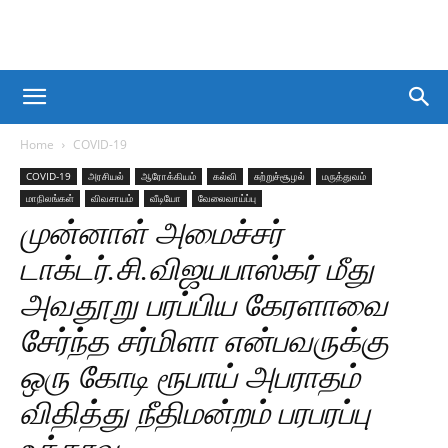
Home
COVID-19
COVID-19
அரசியல்
ஆரோக்கியம்
கல்வி
சுற்றுச்சூழல்
மருத்துவம்
மாநிலங்கள்
விவசாயம்
வீடியோ
வேலைவாய்ப்பு
முன்னாள் அமைச்சர்
டாக்டர்.சி.விஜயபாஸ்கர் மீது
அவதூறு பரப்பிய கேரளாவை
சேர்ந்த சர்மிளா என்பவருக்கு
ஒரு கோடி ரூபாய் அபராதம்
விதித்து நீதிமன்றம் பரபரப்பு