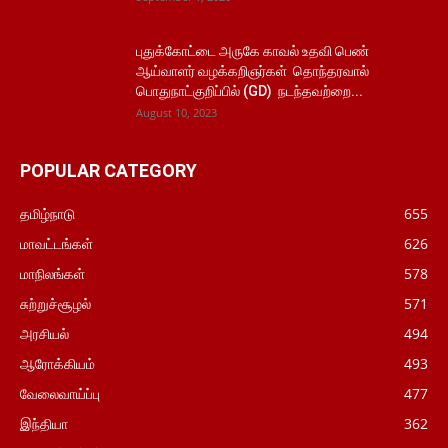
புதுக்கோட்டை அருகே காவல் உதவி பெண்
ஆய்வாளர் வழக்கறிஞர்கள் தொந்தரவால்
பொதுநாட்குறிப்பில் (GD) நடந்தவற்றை...
August 10, 2023
POPULAR CATEGORY
தமிழ்நாடு
655
மாவட்டங்கள்
626
மாநிலங்கள்
578
சுற்றுச்சூழல்
571
அரசியல்
494
ஆரோக்கியம்
493
வேலைவாய்ப்பு
477
இந்தியா
362