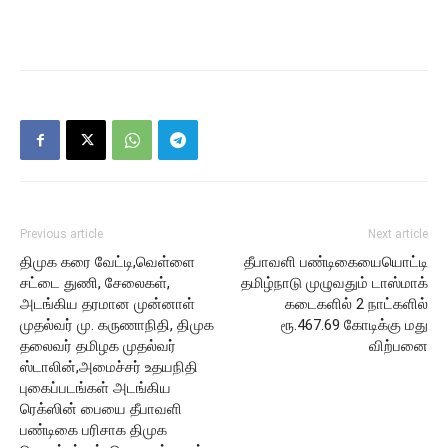
Previous article
Next article
திமுக கரை வேட்டி,வெள்ளை
தீபாவளி பண்டிகையையொட்டி
சட்டை துணி, சேலைகள்,
தமிழ்நாடு முழுவதும் டாஸ்மாக்
அடங்கிய தரமான முன்னாள்
கடைகளில் 2 நாட்களில்
முதல்வர் மு. கருணாநிதி, திமுக
ரூ.467.69 கோடிக்கு மது
தலைவர் தமிழக முதல்வர்
விற்பனை
ஸ்டாலின்,அமைச்சர் உதயநிதி
புகைப்படங்கள் அடங்கிய
ரெக்ஸின் பையை தீபாவளி
பண்டிகை பரிசாக திமுக