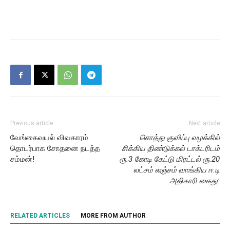
Previous article
Next article
வேங்கைவயல் விவகாரம்
சொத்து குவிப்பு வழக்கில்
தொடர்பாக சோதனை நடத்த
சிக்கிய திண்டுக்கல் டாக்டரிடம்
சம்மன்!
ரூ.3 கோடி கேட்டு மிரட்டல் ரூ.20
லட்சம் லஞ்சம் வாங்கிய ஈ.டி
அதிகாரி கைது:
RELATED ARTICLES
MORE FROM AUTHOR