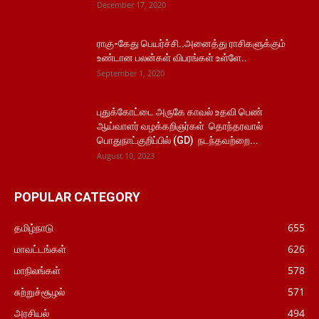
December 17, 2020
ராகு-கேது பெயர்ச்சி..அனைத்து ராசிகளுக்கும்
உண்டான பலன்கள் விபரங்கள் உள்ளே..
September 1, 2020
புதுக்கோட்டை அருகே காவல் உதவி பெண்
ஆய்வாளர் வழக்கறிஞர்கள் தொந்தரவால்
பொதுநாட்குறிப்பில் (GD) நடந்தவற்றை...
August 10, 2023
POPULAR CATEGORY
தமிழ்நாடு
655
மாவட்டங்கள்
626
மாநிலங்கள்
578
சுற்றுச்சூழல்
571
அரசியல்
494